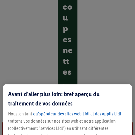
co
u
p
es
ne
tt
es
.
Avant d'aller plus loin: bref aperçu du
D
é
traitement de vos données
c
o
Nous, en tant
qu’opérateur des sites web Lidl et des applis Lidl
u
traitons vos données sur nos sites web et notre application
v
(collectivement: "services Lidl") en utilisant différentes
r