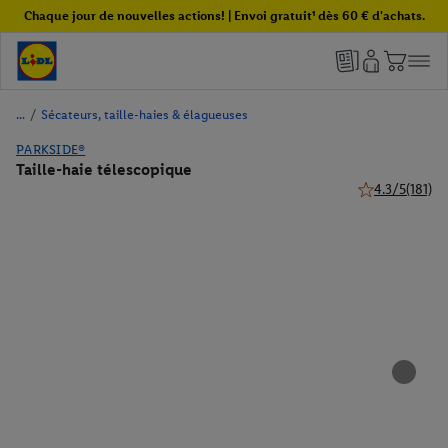
Chaque jour de nouvelles actions! | Envoi gratuit¹ dès 60 € d'achats.
/
Sécateurs, taille-haies & élagueuses
PARKSIDE®
Taille-haie télescopique
4.3/5
(181)
4.3 de 5 étoiles