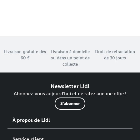
Élément du pied de page avec les différents arguments de
Livraison gratuite dès
Livraison à domicile
Droit de rétractation
60 €
ou dans un point de
de 30 jours
collecte
Newsletter Lidl
Abonnez-vous aujourd'hui et ne ratez aucune offre !
S'abonner
À propos de Lidl
Service client