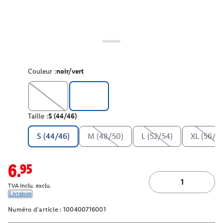
Couleur :
noir/vert
Taille :
S (44/46)
S (44/46)
M (48/50)
L (52/54)
XL (56/5
6.95
TVA inclu. exclu.
Livraison
Numéro d'article :
100400716001