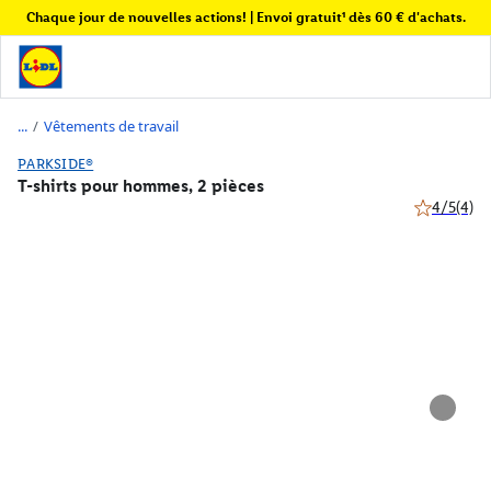
Chaque jour de nouvelles actions! | Envoi gratuit¹ dès 60 € d'achats.
/
Vêtements de travail
PARKSIDE®
T-shirts pour hommes, 2 pièces
4/5
(4)
4 de 5 étoil