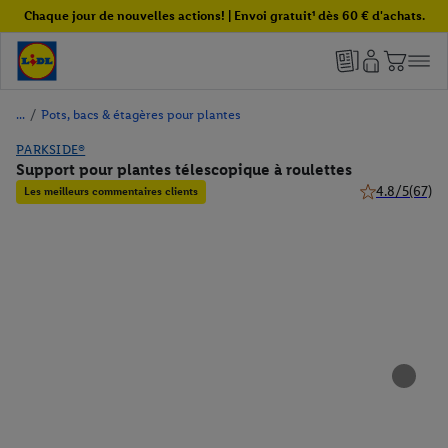
Chaque jour de nouvelles actions! | Envoi gratuit¹ dès 60 € d'achats.
/
Pots, bacs & étagères pour plantes
PARKSIDE®
Support pour plantes télescopique à roulettes
4.8/5
(67)
Les meilleurs commentaires clients
4.8 de 5 étoile