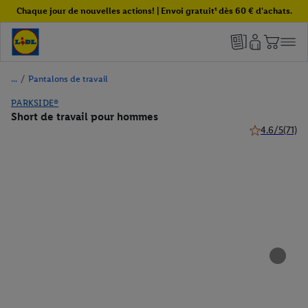
Chaque jour de nouvelles actions! | Envoi gratuit¹ dès 60 € d'achats.
/
Pantalons de travail
PARKSIDE®
Short de travail pour hommes
4.6/5
(71)
4.6 de 5 étoile