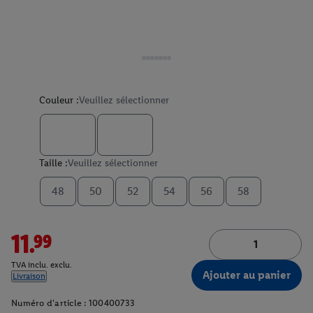
Couleur :
Veuillez sélectionner
Taille :
Veuillez sélectionner
48
50
52
54
56
58
11.99
TVA inclu. exclu.
Ajouter au panier
Livraison
Numéro d'article :
100400733