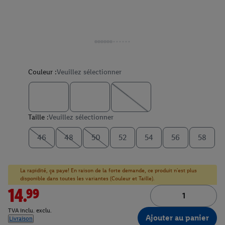
Couleur :
Veuillez sélectionner
Taille :
Veuillez sélectionner
46
48
50
52
54
56
58
La rapidité, ça paye! En raison de la forte demande, ce produit n'est plus
disponible dans toutes les variantes (Couleur et Taille).
14.99
TVA inclu. exclu.
Ajouter au panier
Livraison