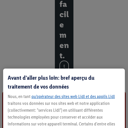
fa
cil
e
m
en
t.
D
é
Avant d'aller plus loin: bref aperçu du
c
o
traitement de vos données
u
v
Nous, en tant
qu’opérateur des sites web Lidl et des applis Lidl
r
traitons vos données sur nos sites web et notre application
i
(collectivement: "services Lidl") en utilisant différentes
r
technologies employées pour conserver et accéder aux
t
informations sur votre appareil terminal. Certains d'entre elles
o