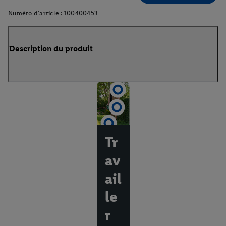
Numéro d'article :
100400453
Description du produit
Tr
av
ail
le
r