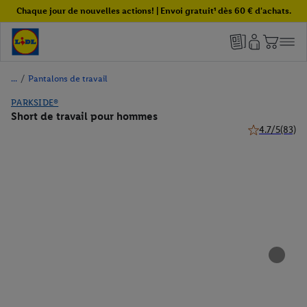
Chaque jour de nouvelles actions! | Envoi gratuit¹ dès 60 € d'achats.
/
Pantalons de travail
PARKSIDE®
Short de travail pour hommes
4.7/5
(83)
4.7 de 5 étoile