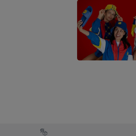
informations sur la du
avec effet pour l’aveni
Élément du pied de page avec les différents arguments de vent