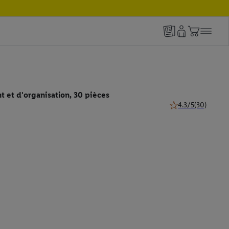
 et d'organisation, 30 pièces
4.3/5
(30)
4.3 de 5 étoiles (30