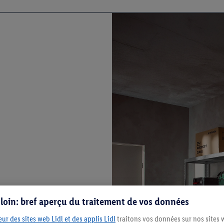
s loin: bref aperçu du traitement de vos données
ur des sites web Lidl et des applis Lidl
traitons vos données sur nos sites 