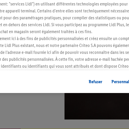
ment: "services Lidl") en utilisant différentes technologies employées pour
re appareil terminal. Certains d'entre elles sont techniquement nécessaire
 pour des paramétrages pratiques, pour compiler des statistiques ou pour
t en dehors des services Lidl. Si vous participez au programme Lidl Plus, l
hat en magasin seront également traitées à ces fins.
ment ici à des fins de publicités personnalisées et créez ensuite un compt
e Lidl Plus existant, nous et notre partenaire Criteo S.A pouvons égalemen
r de l’adresse e-mail fournie ici afin de pouvoir vous reconnaître dans les s
er des publicités personnalisées. À cette fin, votre adresse e-mail hachée p
identifiants ou identifiants qui vous sont attribués et dont dispose Criteo 
cord, les publicités liées au reciblage, c’est-à-dire des publicités pour de
ntérêt (par exemple en plaçant le produit dans un panier d’un webshop mai
Refuser
Personnal
nt être affichées sur plusieurs apppareils et plusieurs services de Lidl si 
dl peuvent vous être attribués en utilisant votre adresse e-mail hachée et, l
s dont dispose Criteo S.A.
vous pouvez autoriser des finalités individuelles et trouver de plus amples
.
r », vous pouvez autoriser uniquement l’utilisation des technologies néces
risez tous les traitements pour toutes les finalités susmentionnées. Vous t