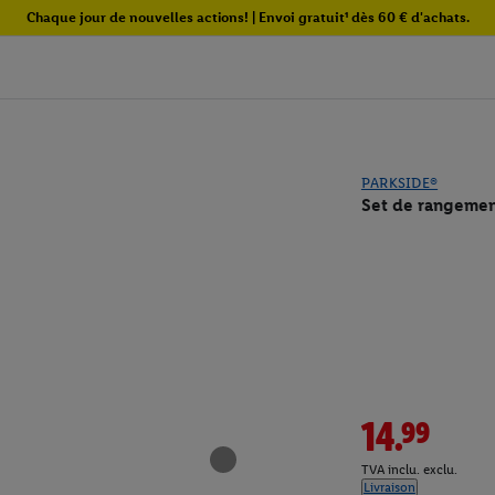
Chaque jour de nouvelles actions! | Envoi gratuit¹ dès 60 € d'achats.
PARKSIDE®
Set de rangement
14.99
TVA inclu. exclu.
Livraison