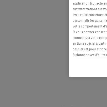
application (collective
aux informations sur vot
avec votre consentement
personnalisées au sein e
votre comportement d’ac
Si vous donnez consente
connectez à votre compt
en ligne spécial à parti
des tiers et pour affich
fusionnée avec d’autres 
Sous réserve de votre ac
vous avez montré de l’i
l’achat) peuvent égaleme
plusieurs services de Li
identifiants/identifiant
Sous « Personnaliser », 
traitement des données
En cliquant sur « Refuse
« Accepter », vous auto