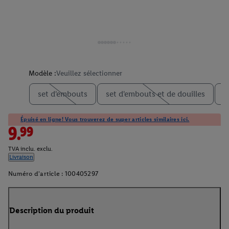
Modèle :
Veuillez sélectionner
set d'embouts
set d'embouts et de douilles
s
Épuisé en ligne! Vous trouverez de super articles similaires ici.
9.99
TVA inclu. exclu.
Livraison
Numéro d'article :
100405297
Description du produit