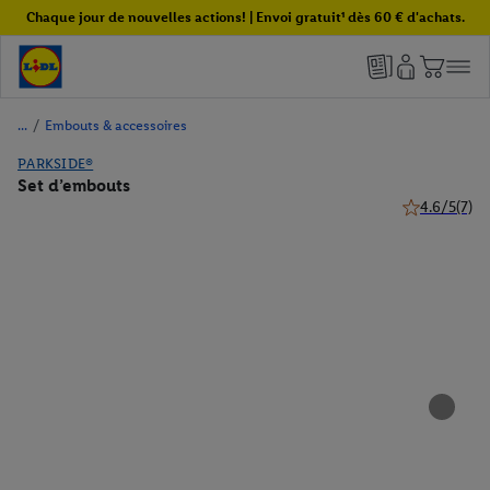
Chaque jour de nouvelles actions! | Envoi gratuit¹ dès 60 € d'achats.
/
Embouts & accessoires
PARKSIDE®
Set d’embouts
4.6/5
(7)
4.6 de 5 étoil