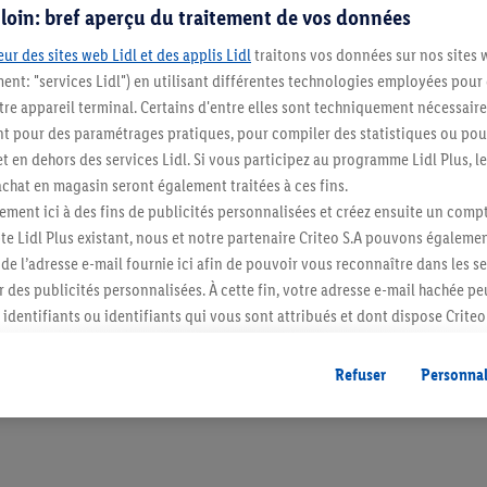
s loin: bref aperçu du traitement de vos données
ur des sites web Lidl et des applis Lidl
traitons vos données sur nos sites 
ment: "services Lidl") en utilisant différentes technologies employées pour
re appareil terminal. Certains d'entre elles sont techniquement nécessaire
 pour des paramétrages pratiques, pour compiler des statistiques ou pour
t en dehors des services Lidl. Si vous participez au programme Lidl Plus, l
Restez au cour
hat en magasin seront également traitées à ces fins.
ment ici à des fins de publicités personnalisées et créez ensuite un compt
Abonnez-vous à la newslett
e Lidl Plus existant, nous et notre partenaire Criteo S.A pouvons égalemen
r de l’adresse e-mail fournie ici afin de pouvoir vous reconnaître dans les s
S'abonner
er des publicités personnalisées. À cette fin, votre adresse e-mail hachée p
identifiants ou identifiants qui vous sont attribués et dont dispose Criteo 
cord, les publicités liées au reciblage, c’est-à-dire des publicités pour de
ntérêt (par exemple en plaçant le produit dans un panier d’un webshop mai
Refuser
Personnal
nt être affichées sur plusieurs apppareils et plusieurs services de Lidl si 
dl peuvent vous être attribués en utilisant votre adresse e-mail hachée et, l
s dont dispose Criteo S.A.
vous pouvez autoriser des finalités individuelles et trouver de plus amples