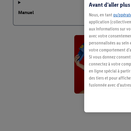
Avant d'aller plu
Manuel
Nous, en tant
qu’opérate
application (collective
aux informations sur vot
avec votre consentement
personnalisées au sein e
votre comportement d’ac
Si vous donnez consente
connectez à votre compt
en ligne spécial à parti
des tiers et pour affich
fusionnée avec d’autres 
Sous réserve de votre ac
vous avez montré de l’i
l’achat) peuvent égaleme
plusieurs services de Li
identifiants/identifiant
Sous « Personnaliser », 