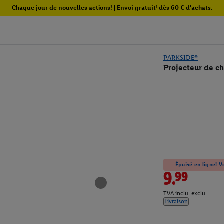
Chaque jour de nouvelles actions! | Envoi gratuit¹ dès 60 € d'achats.
PARKSIDE®
Projecteur de ch
Épuisé en ligne! Vo
9.99
TVA inclu. exclu.
Livraison