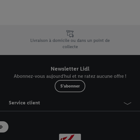
.
r », vous pouvez autoriser uniquement l’utilisation des technologies néces
risez tous les traitements pour toutes les finalités susmentionnées. Vous t
rée de conservation des données et votre droit de révoquer votre consent
e uniques de Lidl.be
r dans notre
déclaration relative à la protection des données
.
Vous trouverez
Livraison à domicile ou dans un point de
collecte
Newsletter Lidl
Abonnez-vous aujourd'hui et ne ratez aucune offre !
S'abonner
Service client