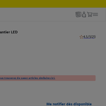
antier LED
4.5/5
(21)
4.5 de 5 étoiles (21
us trouverez de super articles similaires ici.
Me notifier dès disponible