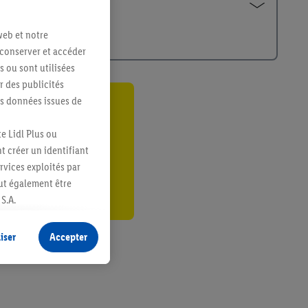
web et notre
 conserver et accéder
s ou sont utilisées
 des publicités
es données issues de
ant
e Lidl Plus ou
er
t créer un identifiant
ervices exploités par
eut également être
S.A.
s produits pour lesquels
s sans procéder à
iser
Accepter
plusieurs terminaux ou
e cas échéant, d’autres
 informations sur le