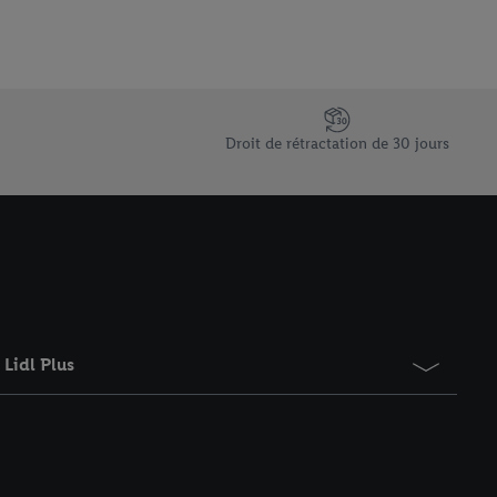
saires. En cliquant sur
rouverez de plus amples
ement à tout moment
 les impressions ici.
Droit de rétractation de 30 jours
Lidl Plus