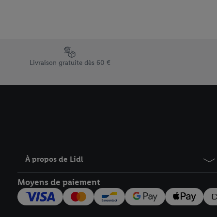
traitement des données
En cliquant sur « Refuse
« Accepter », vous auto
informations sur la du
Élément du pied de page avec les différents arguments de vent
avec effet pour l’aveni
Livraison gratuite dès 60 €
À propos de Lidl
Moyens de paiement