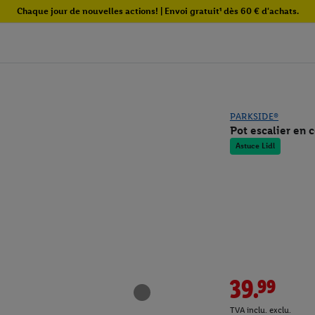
Chaque jour de nouvelles actions! | Envoi gratuit¹ dès 60 € d'achats.
PARKSIDE®
Pot escalier en 
Astuce Lidl
39.99
TVA inclu. exclu.