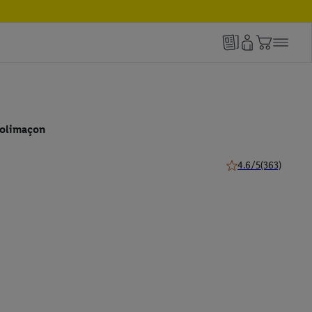
colimaçon
4.6/5
(363)
4.6 de 5 étoiles (363