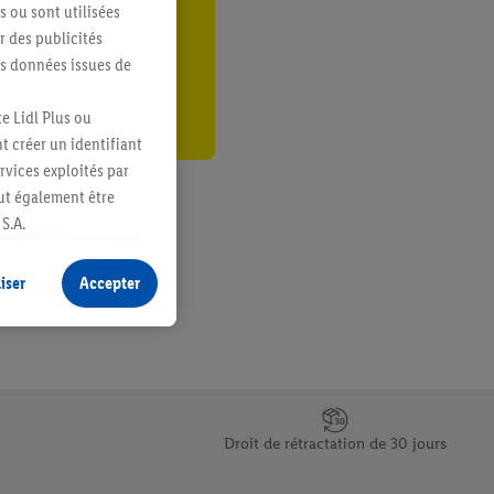
s ou sont utilisées
er
 des publicités
es données issues de
e Lidl Plus ou
t créer un identifiant
ervices exploités par
eut également être
S.A.
s produits pour lesquels
s sans procéder à
iser
Accepter
plusieurs terminaux ou
e cas échéant, d’autres
 informations sur le
saires. En cliquant sur
Droit de rétractation de 30 jours
rouverez de plus amples
ement à tout moment