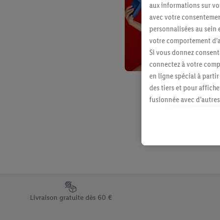
aux informations sur vot
avec votre consentement
personnalisées au sein e
votre comportement d’ac
Si vous donnez consente
connectez à votre compt
en ligne spécial à parti
des tiers et pour affich
fusionnée avec d’autres 
Sous réserve de votre ac
vous avez montré de l’i
l’achat) peuvent égaleme
plusieurs services de Li
identifiants/identifiant
Sous « Personnaliser », 
traitement des données
Élément du pied de page avec les différents arguments de vent
En cliquant sur « Refuse
Livraison gratuite dès 60 €
« Accepter », vous auto
informations sur la du