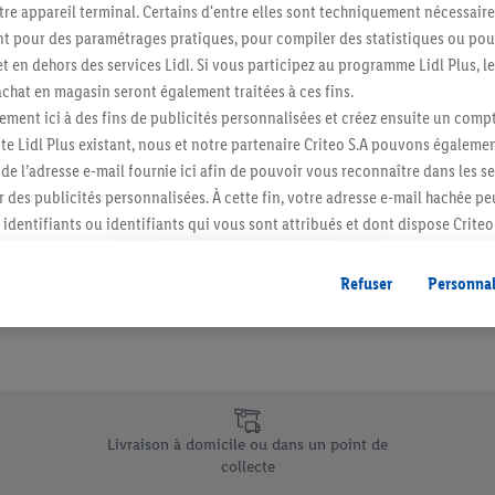
re appareil terminal. Certains d'entre elles sont techniquement nécessaire
Abonnez-vous à la newslett
 pour des paramétrages pratiques, pour compiler des statistiques ou pour
t en dehors des services Lidl. Si vous participez au programme Lidl Plus, l
hat en magasin seront également traitées à ces fins.
S'abonner
ment ici à des fins de publicités personnalisées et créez ensuite un compt
e Lidl Plus existant, nous et notre partenaire Criteo S.A pouvons égalemen
r de l’adresse e-mail fournie ici afin de pouvoir vous reconnaître dans les s
er des publicités personnalisées. À cette fin, votre adresse e-mail hachée p
identifiants ou identifiants qui vous sont attribués et dont dispose Criteo 
cord, les publicités liées au reciblage, c’est-à-dire des publicités pour de
ntérêt (par exemple en plaçant le produit dans un panier d’un webshop mai
Refuser
Personnal
nt être affichées sur plusieurs apppareils et plusieurs services de Lidl si 
dl peuvent vous être attribués en utilisant votre adresse e-mail hachée et, l
s dont dispose Criteo S.A.
vous pouvez autoriser des finalités individuelles et trouver de plus amples
.
e uniques de Lidl.be
r », vous pouvez autoriser uniquement l’utilisation des technologies néces
Livraison à domicile ou dans un point de
risez tous les traitements pour toutes les finalités susmentionnées. Vous t
collecte
rée de conservation des données et votre droit de révoquer votre consent