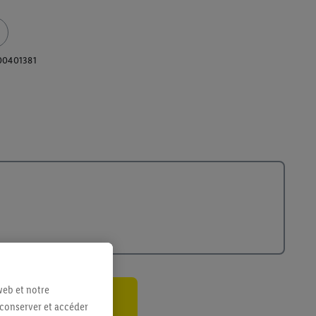
00401381
web et notre
 conserver et accéder
ant