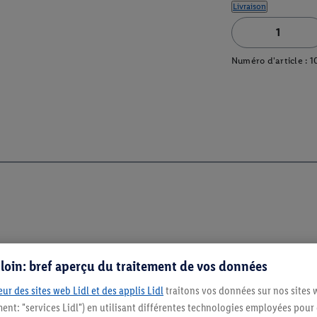
Livraison
Numéro d'article :
1
s loin: bref aperçu du traitement de vos données
ur des sites web Lidl et des applis Lidl
traitons vos données sur nos sites 
ment: "services Lidl") en utilisant différentes technologies employées pour
Restez au cour