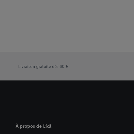
Élément du pied de page avec les différents arguments de vent
Livraison gratuite dès 60 €
À propos de Lidl