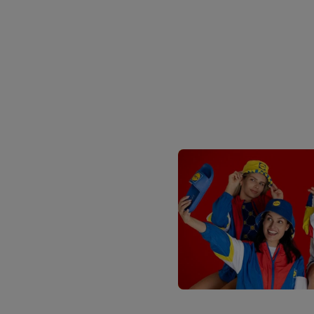
Sous « Personnaliser », 
traitement des données
En cliquant sur « Refuse
« Accepter », vous auto
informations sur la du
avec effet pour l’aveni