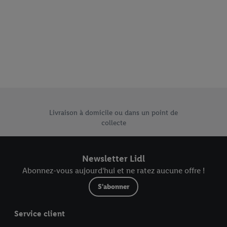
e uniques de Lidl.be
Livraison à domicile ou dans un point de
collecte
Newsletter Lidl
Abonnez-vous aujourd'hui et ne ratez aucune offre !
S'abonner
Service client