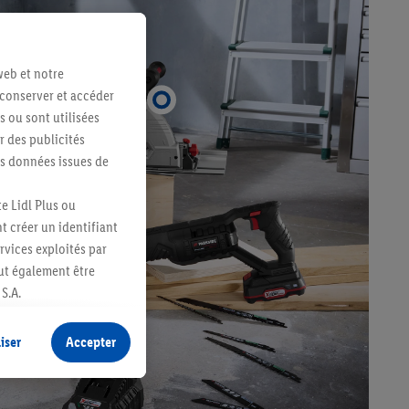
web et notre
 conserver et accéder
s ou sont utilisées
 des publicités
es données issues de
e Lidl Plus ou
t créer un identifiant
ervices exploités par
eut également être
S.A.
s produits pour lesquels
s sans procéder à
iser
Accepter
plusieurs terminaux ou
e cas échéant, d’autres