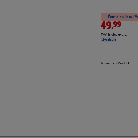
Épuisé en ligne! Vo
49.99
TVA inclu. exclu.
Livraison
Numéro d'article :
1