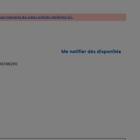
us trouverez de super articles similaires ici.
Me notifier dès disponible
00396290