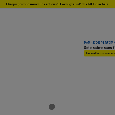
Chaque jour de nouvelles actions! | Envoi gratuit¹ dès 60 € d'achats.
PARKSIDE PERFOR
Scie sabre sans 
Les meilleurs commenta