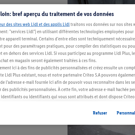
s loin: bref aperçu du traitement de vos données
ur des sites web Lidl et des applis Lidl
traitons vos données sur nos sites 
ment: "services Lidl") en utilisant différentes technologies employées pour
re appareil terminal. Certains d'entre elles sont techniquement nécessaire
 pour des paramétrages pratiques, pour compiler des statistiques ou pour
t en dehors des services Lidl. Si vous participez au programme Lidl Plus, l
hat en magasin seront également traitées à ces fins.
ment ici à des fins de publicités personnalisées et créez ensuite un compt
e Lidl Plus existant, nous et notre partenaire Criteo S.A pouvons égalemen
r de l’adresse e-mail fournie ici afin de pouvoir vous reconnaître dans les s
er des publicités personnalisées. À cette fin, votre adresse e-mail hachée p
identifiants ou identifiants qui vous sont attribués et dont dispose Criteo 
cord, les publicités liées au reciblage, c’est-à-dire des publicités pour de
ntérêt (par exemple en plaçant le produit dans un panier d’un webshop mai
Refuser
Personnal
nt être affichées sur plusieurs apppareils et plusieurs services de Lidl si 
dl peuvent vous être attribués en utilisant votre adresse e-mail hachée et, l
s dont dispose Criteo S.A.