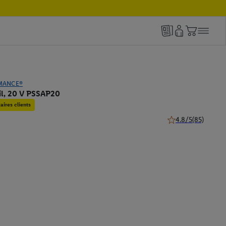
MANCE®
fil, 20 V PSSAP20
ires clients
4.8/5
(85)
4.8 de 5 étoiles (85