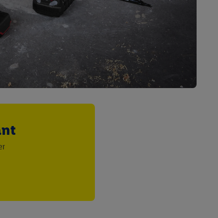
 informations sur le
saires. En cliquant sur
rouverez de plus amples
ement à tout moment
 les impressions ici.
ant
er