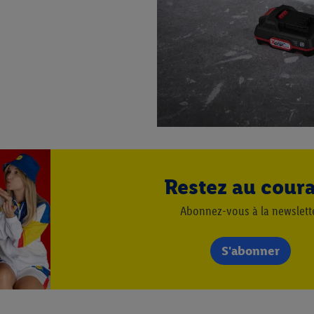
vous pouvez autoriser des finalités individuelles et trouver de plus amples
.
r », vous pouvez autoriser uniquement l’utilisation des technologies néces
risez tous les traitements pour toutes les finalités susmentionnées. Vous t
rée de conservation des données et votre droit de révoquer votre consent
r dans notre
déclaration relative à la protection des données
.
Vous trouverez
Restez au cour
Abonnez-vous à la newslett
S'abonner