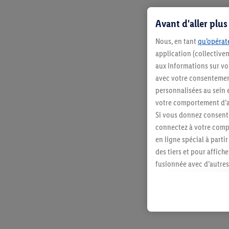
Avant d'aller plu
Nous, en tant
qu’opérate
application (collective
aux informations sur vot
avec votre consentement
personnalisées au sein e
votre comportement d’ac
Si vous donnez consente
connectez à votre compt
en ligne spécial à parti
des tiers et pour affich
fusionnée avec d’autres 
Sous réserve de votre ac
vous avez montré de l’i
l’achat) peuvent égaleme
plusieurs services de Li
identifiants/identifiant