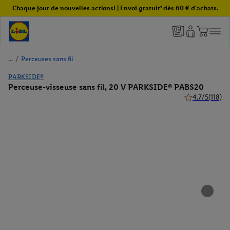
Chaque jour de nouvelles actions! | Envoi gratuit¹ dès 60 € d'achats.
/
Perceuses sans fil
PARKSIDE®
Perceuse-visseuse sans fil, 20 V PARKSIDE® PABS20
4.7/5
(118)
4.7 de 5 étoiles