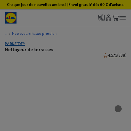
Chaque jour de nouvelles actions! | Envoi gratuit¹ dès 60 € d'achats.
/
Nettoyeurs haute pression
PARKSIDE®
Nettoyeur de terrasses
4.5/5
(388)
4.5 de 5 étoiles