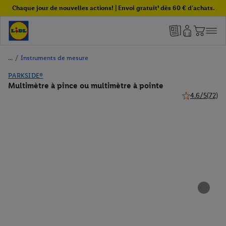
Chaque jour de nouvelles actions! | Envoi gratuit¹ dès 60 € d'achats.
/
Instruments de mesure
PARKSIDE®
Multimètre à pince ou multimètre à pointe
4.6/5
(72)
4.6 de 5 étoile