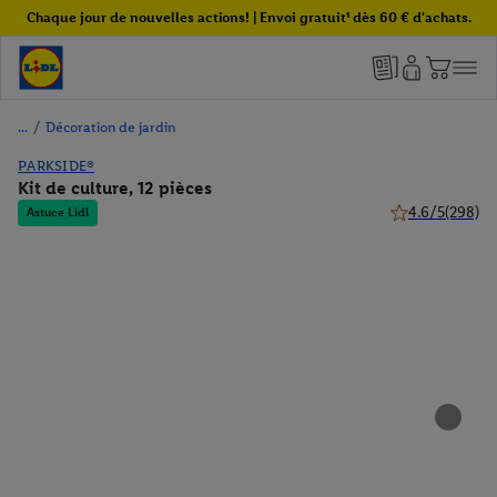
Chaque jour de nouvelles actions! | Envoi gratuit¹ dès 60 € d'achats.
/
Décoration de jardin
PARKSIDE®
Kit de culture, 12 pièces
4.6/5
(298)
Astuce Lidl
4.6 de 5 étoiles