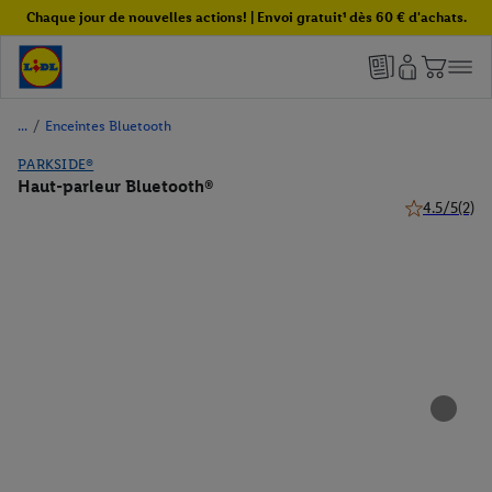
Chaque jour de nouvelles actions! | Envoi gratuit¹ dès 60 € d'achats.
/
Enceintes Bluetooth
PARKSIDE®
Haut-parleur Bluetooth®
4.5/5
(2)
4.5 de 5 étoil