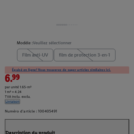
Modèle :
Veuillez sélectionner
Film anti-UV
film de protection 3-en-1
Épuisé en ligne! Vous trouverez de super articles similaires ici.
6.99
par unité 1.65-m²
1 m² = 4.24
TVA inclu. exclu.
Livraison
Numéro d'article :
100405491
Description du produit