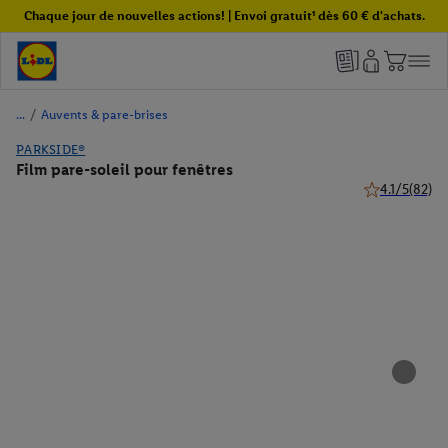
Chaque jour de nouvelles actions! | Envoi gratuit¹ dès 60 € d'achats.
/
Auvents & pare-brises
PARKSIDE®
Film pare-soleil pour fenêtres
4.1/5
(82)
4.1 de 5 étoile