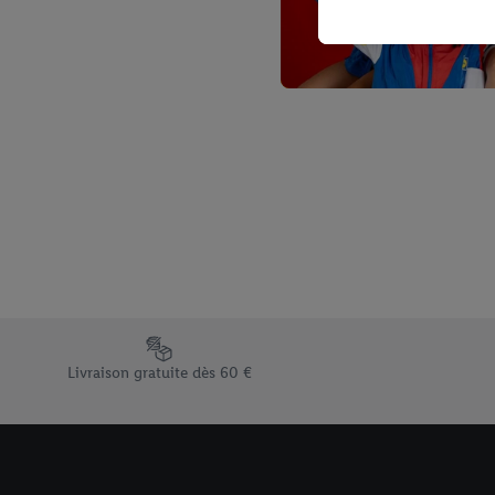
l’achat) peuvent égaleme
plusieurs services de Li
identifiants/identifiant
Sous « Personnaliser », 
traitement des données
En cliquant sur « Refuse
« Accepter », vous auto
informations sur la du
avec effet pour l’aveni
Élément du pied de page avec les différents arguments de vent
Livraison gratuite dès 60 €