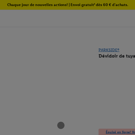
Chaque jour de nouvelles actions! | Envoi gratuit¹ dès 60 € d'achats.
PARKSIDE®
Dévidoir de tuya
Épuisé en ligne! Vo