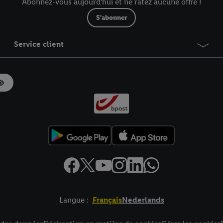
Abonnez-vous aujourd'hui et ne ratez aucune offre !
S'abonner
Service client
Langue :
Français
Nederlands
es