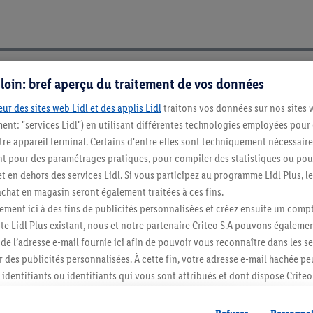
s loin: bref aperçu du traitement de vos données
ur des sites web Lidl et des applis Lidl
traitons vos données sur nos sites 
ment: "services Lidl") en utilisant différentes technologies employées pour
re appareil terminal. Certains d'entre elles sont techniquement nécessaire
 pour des paramétrages pratiques, pour compiler des statistiques ou pour
t en dehors des services Lidl. Si vous participez au programme Lidl Plus, l
hat en magasin seront également traitées à ces fins.
ment ici à des fins de publicités personnalisées et créez ensuite un compt
e Lidl Plus existant, nous et notre partenaire Criteo S.A pouvons égalemen
r de l’adresse e-mail fournie ici afin de pouvoir vous reconnaître dans les s
er des publicités personnalisées. À cette fin, votre adresse e-mail hachée p
Restez au cour
identifiants ou identifiants qui vous sont attribués et dont dispose Criteo 
Abonnez-vous à la newslett
cord, les publicités liées au reciblage, c’est-à-dire des publicités pour de
ntérêt (par exemple en plaçant le produit dans un panier d’un webshop mai