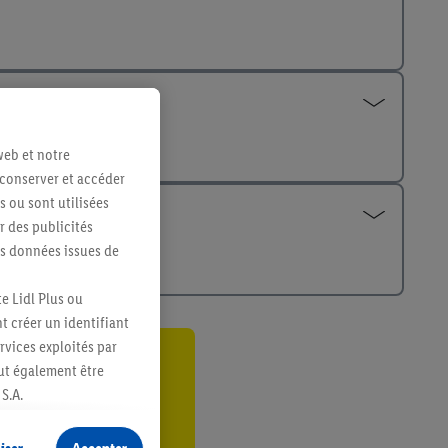
web et notre
 conserver et accéder
s ou sont utilisées
 des publicités
es données issues de
e Lidl Plus ou
t créer un identifiant
ervices exploités par
eut également être
ant
S.A.
er
s produits pour lesquels
s sans procéder à