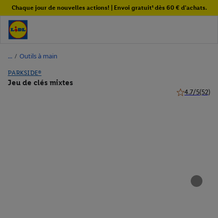
Chaque jour de nouvelles actions! | Envoi gratuit¹ dès 60 € d'achats.
/
Outils à main
PARKSIDE®
Jeu de clés mixtes
4.7/5
(52)
4.7 de 5 étoile