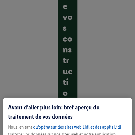
e
vo
s
co
ns
tr
uc
ti
o
ns
Avant d'aller plus loin: bref aperçu du
D
traitement de vos données
é
Nous, en tant
qu’opérateur des sites web Lidl et des applis Lidl
c
o
traitons vos données sur nos sites web et notre application