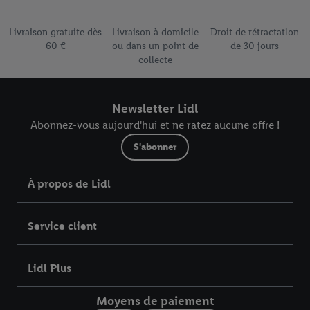
pour l’avenir dans notre
déclaration relative à la protection des
Élément du pied de page avec les différents arguments de
données
.
Vous trouverez les impressions ici.
Livraison gratuite dès
Livraison à domicile
Droit de rétractation
60 €
ou dans un point de
de 30 jours
collecte
Newsletter Lidl
Abonnez-vous aujourd'hui et ne ratez aucune offre !
S'abonner
À propos de Lidl
Service client
Lidl Plus
Moyens de paiement