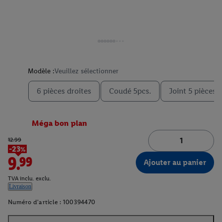
Modèle :
Veuillez sélectionner
6 pièces droites
Coudé 5pcs.
Joint 5 pièces.
Méga bon plan
12.99
-23%
9.99
Ajouter au panier
TVA inclu. exclu.
Livraison
Numéro d'article :
100394470