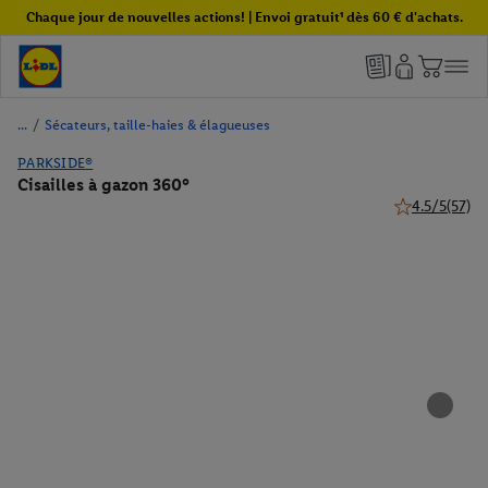
Chaque jour de nouvelles actions! | Envoi gratuit¹ dès 60 € d'achats.
/
Sécateurs, taille-haies & élagueuses
PARKSIDE®
Cisailles à gazon 360°
4.5/5
(57)
4.5 de 5 étoile