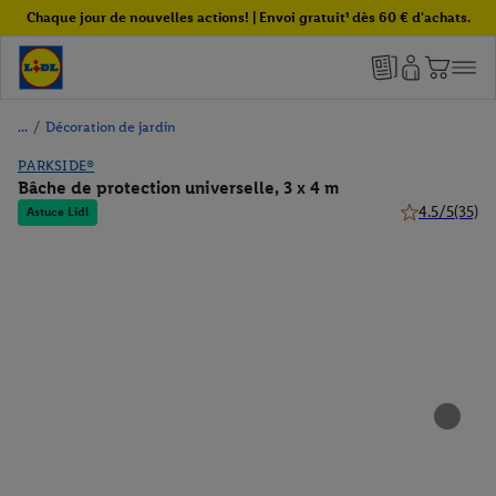
Chaque jour de nouvelles actions! | Envoi gratuit¹ dès 60 € d'achats.
/
Décoration de jardin
PARKSIDE®
Bâche de protection universelle, 3 x 4 m
4.5/5
(35)
Astuce Lidl
4.5 de 5 étoile