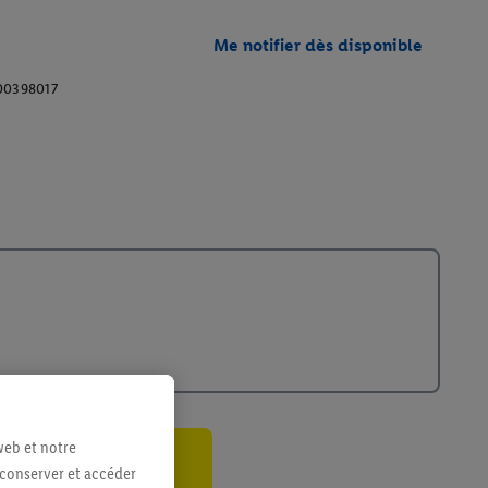
Me notifier dès disponible
00398017
web et notre
 conserver et accéder
ant