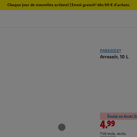
Chaque jour de nouvelles actions! | Envoi gratuit¹ dès 60 € d'achats.
PARKSIDE®
Arrosoir, 10 L
Épuisé en ligne! Vo
4.99
TVA inclu. exclu.