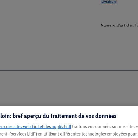
Livraison
Numéro d'article :
1
s loin: bref aperçu du traitement de vos données
ur des sites web Lidl et des applis Lidl
traitons vos données sur nos sites 
ment: "services Lidl") en utilisant différentes technologies employées pour
Restez au cour