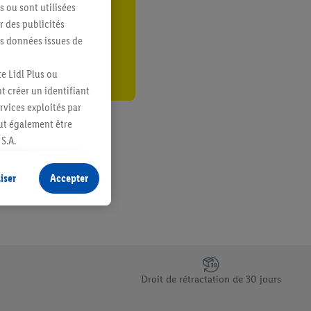
s ou sont utilisées
er
 des publicités
es données issues de
e Lidl Plus ou
t créer un identifiant
ervices exploités par
eut également être
S.A.
s produits pour lesquels
s sans procéder à
iser
Accepter
plusieurs terminaux ou
e cas échéant, d’autres
 informations sur le
saires. En cliquant sur
Droit de rétractation de 30 jours
rouverez de plus amples
ement à tout moment