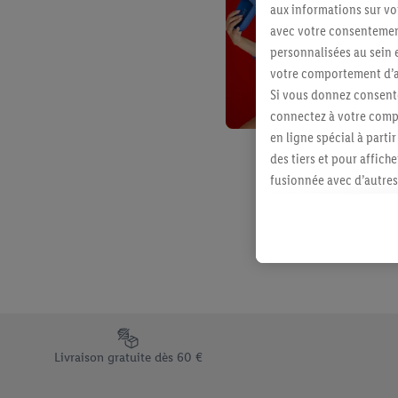
aux informations sur vot
avec votre consentement
personnalisées au sein e
votre comportement d’ac
Si vous donnez consente
connectez à votre compt
en ligne spécial à parti
des tiers et pour affich
fusionnée avec d’autres 
Sous réserve de votre ac
vous avez montré de l’i
l’achat) peuvent égaleme
plusieurs services de Li
identifiants/identifiant
Sous « Personnaliser », 
traitement des données
Élément du pied de page avec les différents arguments de vent
En cliquant sur « Refuse
Livraison gratuite dès 60 €
« Accepter », vous auto
informations sur la du