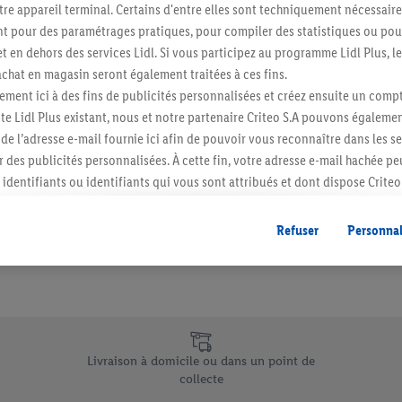
re appareil terminal. Certains d'entre elles sont techniquement nécessaire
Abonnez-vous à la newslett
 pour des paramétrages pratiques, pour compiler des statistiques ou pour
t en dehors des services Lidl. Si vous participez au programme Lidl Plus, l
hat en magasin seront également traitées à ces fins.
S'abonner
ment ici à des fins de publicités personnalisées et créez ensuite un compt
e Lidl Plus existant, nous et notre partenaire Criteo S.A pouvons égalemen
r de l’adresse e-mail fournie ici afin de pouvoir vous reconnaître dans les s
er des publicités personnalisées. À cette fin, votre adresse e-mail hachée p
identifiants ou identifiants qui vous sont attribués et dont dispose Criteo 
cord, les publicités liées au reciblage, c’est-à-dire des publicités pour de
ntérêt (par exemple en plaçant le produit dans un panier d’un webshop mai
Refuser
Personnal
nt être affichées sur plusieurs apppareils et plusieurs services de Lidl si 
dl peuvent vous être attribués en utilisant votre adresse e-mail hachée et, l
s dont dispose Criteo S.A.
vous pouvez autoriser des finalités individuelles et trouver de plus amples
.
e uniques de Lidl.be
r », vous pouvez autoriser uniquement l’utilisation des technologies néces
Livraison à domicile ou dans un point de
risez tous les traitements pour toutes les finalités susmentionnées. Vous t
collecte
rée de conservation des données et votre droit de révoquer votre consent