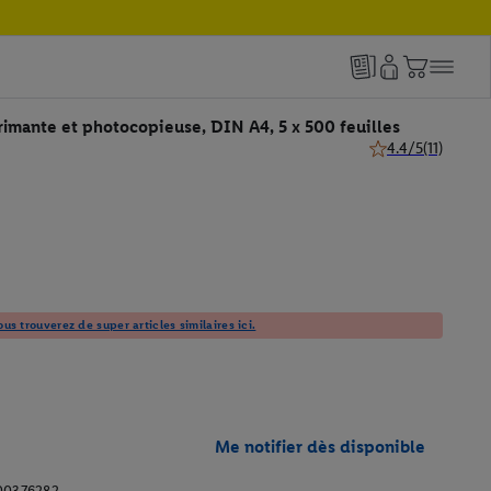
imante et photocopieuse, DIN A4, 5 x 500 feuilles
4.4/5
(11)
4.4 de 5 étoiles (11
us trouverez de super articles similaires ici.
Me notifier dès disponible
00376282