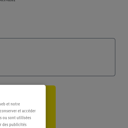
ant
web et notre
er
 conserver et accéder
s ou sont utilisées
 des publicités