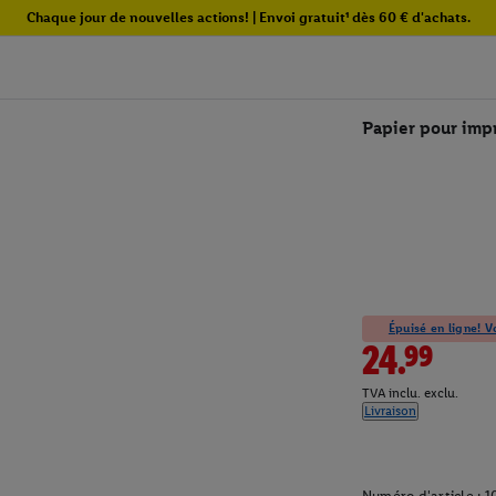
Chaque jour de nouvelles actions! | Envoi gratuit¹ dès 60 € d'achats.
Papier pour impr
Épuisé en ligne! Vo
24.99
TVA inclu. exclu.
Livraison
Numéro d'article :
1