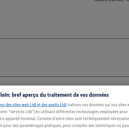
s loin: bref aperçu du traitement de vos données
Restez au cour
ur des sites web Lidl et des applis Lidl
traitons vos données sur nos sites 
Abonnez-vous à la newslett
ment: "services Lidl") en utilisant différentes technologies employées pour
re appareil terminal. Certains d'entre elles sont techniquement nécessaire
 pour des paramétrages pratiques, pour compiler des statistiques ou pour
S'abonner