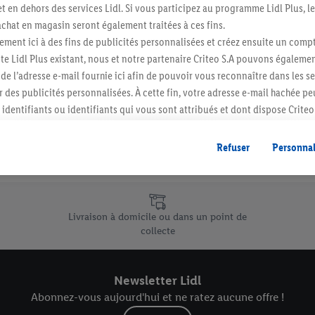
t en dehors des services Lidl. Si vous participez au programme Lidl Plus, l
hat en magasin seront également traitées à ces fins.
ment ici à des fins de publicités personnalisées et créez ensuite un compt
e Lidl Plus existant, nous et notre partenaire Criteo S.A pouvons égalemen
r de l’adresse e-mail fournie ici afin de pouvoir vous reconnaître dans les s
er des publicités personnalisées. À cette fin, votre adresse e-mail hachée p
identifiants ou identifiants qui vous sont attribués et dont dispose Criteo 
cord, les publicités liées au reciblage, c’est-à-dire des publicités pour de
ntérêt (par exemple en plaçant le produit dans un panier d’un webshop mai
Refuser
Personnal
nt être affichées sur plusieurs apppareils et plusieurs services de Lidl si 
dl peuvent vous être attribués en utilisant votre adresse e-mail hachée et, l
s dont dispose Criteo S.A.
e uniques de Lidl.be
vous pouvez autoriser des finalités individuelles et trouver de plus amples
Livraison à domicile ou dans un point de
.
collecte
r », vous pouvez autoriser uniquement l’utilisation des technologies néces
risez tous les traitements pour toutes les finalités susmentionnées. Vous t
rée de conservation des données et votre droit de révoquer votre consent
Newsletter Lidl
r dans notre
déclaration relative à la protection des données
.
Vous trouverez
Abonnez-vous aujourd'hui et ne ratez aucune offre !