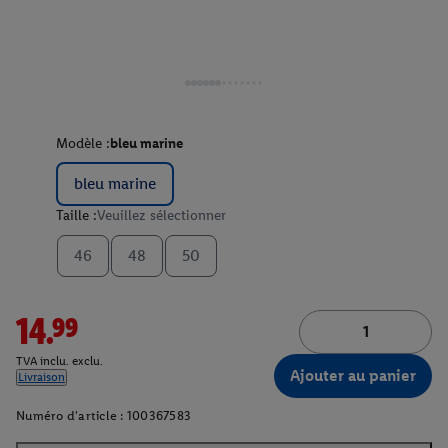
Modèle :
bleu marine
bleu marine
Taille :
Veuillez sélectionner
46
48
50
14.99
TVA inclu. exclu.
Ajouter au panier
Livraison
Numéro d'article :
100367583