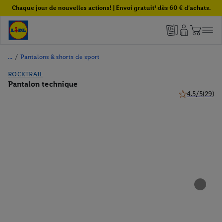
Chaque jour de nouvelles actions! | Envoi gratuit¹ dès 60 € d'achats.
/
Pantalons & shorts de sport
ROCKTRAIL
Pantalon technique
4.5/5
(29)
4.5 de 5 étoile