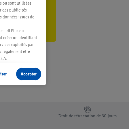
s ou sont utilisées
er
 des publicités
es données issues de
e Lidl Plus ou
t créer un identifiant
ervices exploités par
eut également être
S.A.
s produits pour lesquels
s sans procéder à
iser
Accepter
plusieurs terminaux ou
e cas échéant, d’autres
 informations sur le
saires. En cliquant sur
Droit de rétractation de 30 jours
rouverez de plus amples
ement à tout moment