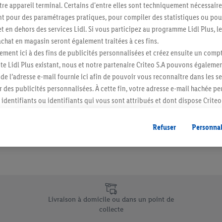
re appareil terminal. Certains d'entre elles sont techniquement nécessaire
Abonnez-vous à la newslett
 pour des paramétrages pratiques, pour compiler des statistiques ou pour
t en dehors des services Lidl. Si vous participez au programme Lidl Plus, l
hat en magasin seront également traitées à ces fins.
S'abonner
ment ici à des fins de publicités personnalisées et créez ensuite un compt
e Lidl Plus existant, nous et notre partenaire Criteo S.A pouvons égalemen
r de l’adresse e-mail fournie ici afin de pouvoir vous reconnaître dans les s
er des publicités personnalisées. À cette fin, votre adresse e-mail hachée p
identifiants ou identifiants qui vous sont attribués et dont dispose Criteo 
cord, les publicités liées au reciblage, c’est-à-dire des publicités pour de
ntérêt (par exemple en plaçant le produit dans un panier d’un webshop mai
Refuser
Personnal
nt être affichées sur plusieurs apppareils et plusieurs services de Lidl si 
dl peuvent vous être attribués en utilisant votre adresse e-mail hachée et, l
s dont dispose Criteo S.A.
vous pouvez autoriser des finalités individuelles et trouver de plus amples
.
e uniques de Lidl.be
r », vous pouvez autoriser uniquement l’utilisation des technologies néces
Livraison à domicile ou dans un point de
risez tous les traitements pour toutes les finalités susmentionnées. Vous t
collecte
rée de conservation des données et votre droit de révoquer votre consent