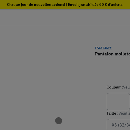
Chaque jour de nouvelles actions! | Envoi gratuit¹ dès 60 € d'achats.
ESMARA®
Pantalon mollet
Couleur :
Veu
Taille :
Veuill
XS (32/3