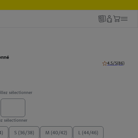
onné
4.5/5
(86)
4.5 de 5 étoiles (86
illez sélectionner
ez sélectionner
4)
S (36/38)
M (40/42)
L (44/46)