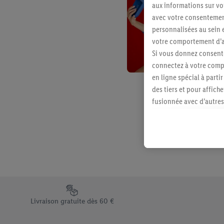
aux informations sur vot
avec votre consentement
personnalisées au sein e
votre comportement d’ac
Si vous donnez consente
connectez à votre compt
en ligne spécial à parti
des tiers et pour affich
fusionnée avec d’autres 
Sous réserve de votre ac
vous avez montré de l’i
l’achat) peuvent égaleme
plusieurs services de Li
identifiants/identifiant
Sous « Personnaliser », 
traitement des données
Élément du pied de page avec les différents arguments de vent
En cliquant sur « Refuse
Livraison gratuite dès 60 €
« Accepter », vous auto
informations sur la du