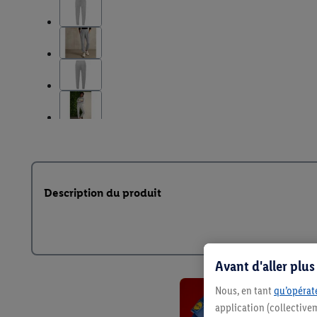
Description du produit
Avant d'aller plu
Nous, en tant
qu’opérate
application (collective