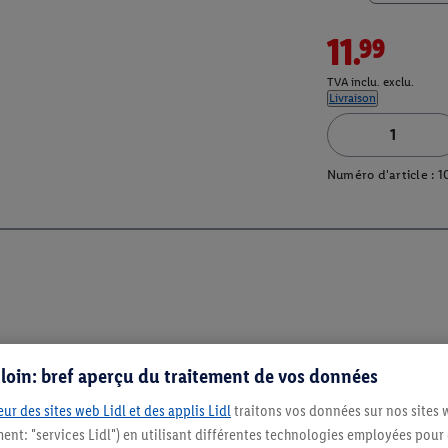
11.99
TVA inclu. exclu.
Livraison
Numéro d'article :
1
s loin: bref aperçu du traitement de vos données
ur des sites web Lidl et des applis Lidl
traitons vos données sur nos sites 
ment: "services Lidl") en utilisant différentes technologies employées pour
Restez au cour