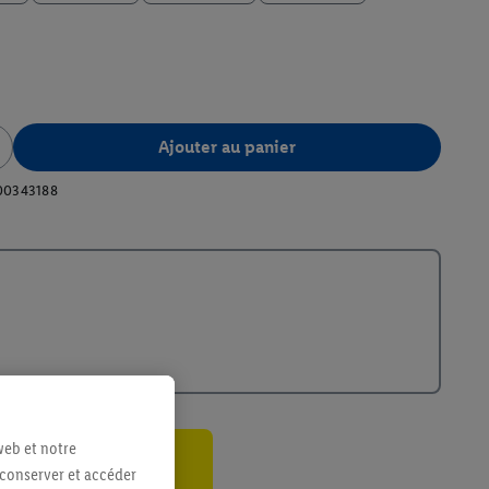
Ajouter au panier
00343188
web et notre
 conserver et accéder
ant