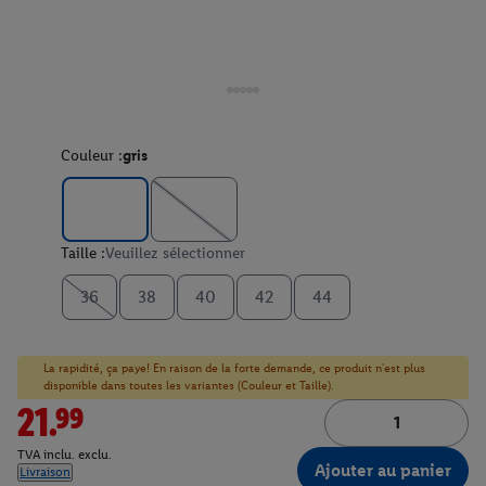
Couleur :
gris
Taille :
Veuillez sélectionner
36
38
40
42
44
La rapidité, ça paye! En raison de la forte demande, ce produit n'est plus
disponible dans toutes les variantes (Couleur et Taille).
21.99
TVA inclu. exclu.
Ajouter au panier
Livraison