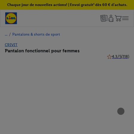
Chaque jour de nouvelles actions! | Envoi gratuit¹ dès 60 € d'achats.
/
Pantalons & shorts de sport
CRIVIT
Pantalon fonctionnel pour femmes
4.3/5
(118)
4.3 de 5 étoiles