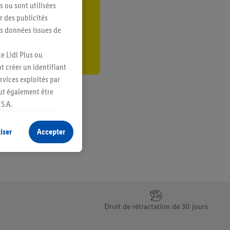
s ou sont utilisées
er
 des publicités
es données issues de
e Lidl Plus ou
t créer un identifiant
ervices exploités par
eut également être
S.A.
s produits pour lesquels
s sans procéder à
iser
Accepter
plusieurs terminaux ou
e cas échéant, d’autres
 informations sur le
saires. En cliquant sur
Droit de rétractation de 30 jours
rouverez de plus amples
ement à tout moment