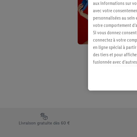
aux informations sur vot
avec votre consentement
personnalisées au sein e
votre comportement d’ac
Si vous donnez consente
connectez à votre compt
en ligne spécial à parti
des tiers et pour affich
fusionnée avec d’autres 
Sous réserve de votre ac
vous avez montré de l’i
l’achat) peuvent égaleme
plusieurs services de Li
identifiants/identifiant
Sous « Personnaliser », 
traitement des données
Élément du pied de page avec les différents arguments de vent
En cliquant sur « Refuse
Livraison gratuite dès 60 €
« Accepter », vous auto
informations sur la du