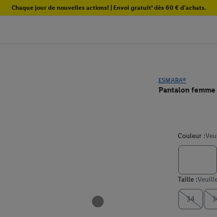
Chaque jour de nouvelles actions! | Envoi gratuit¹ dès 60 € d'achats.
ESMARA®
Pantalon femme w
Couleur :
Veu
Taille :
Veuill
34
3