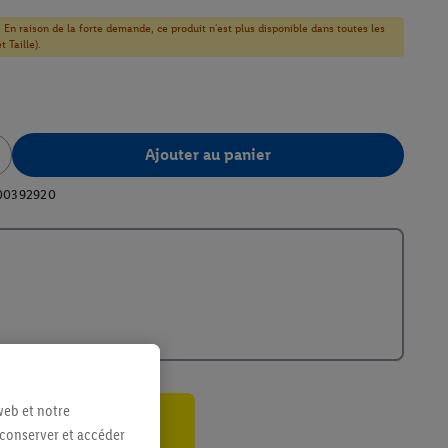
! En raison de la forte demande, ce produit n'est plus disponible dans toutes les
 Taille).
Ajouter au panier
00392920
web et notre
 conserver et accéder
ant