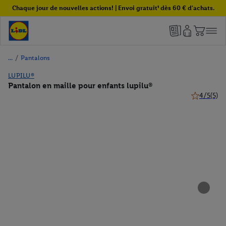
Chaque jour de nouvelles actions! | Envoi gratuit¹ dès 60 € d'achats.
/
Pantalons
LUPILU®
Pantalon en maille pour enfants lupilu®
4/5
(5)
4 de 5 étoil