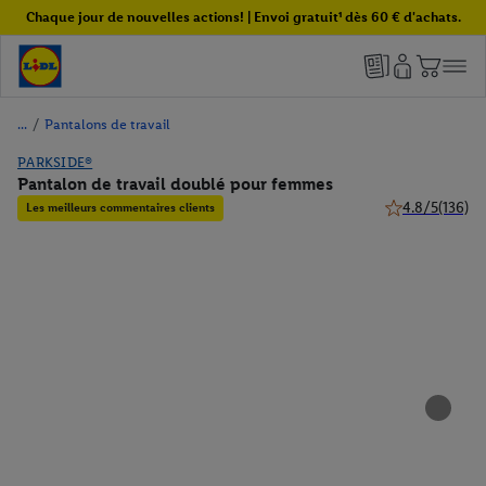
Chaque jour de nouvelles actions! | Envoi gratuit¹ dès 60 € d'achats.
/
Pantalons de travail
PARKSIDE®
Pantalon de travail doublé pour femmes
4.8/5
(136)
Les meilleurs commentaires clients
4.8 de 5 étoiles