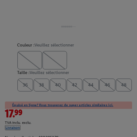
Couleur :
Veuillez sélectionner
Taille :
Veuillez sélectionner
36
38
40
42
44
46
48
Épuisé en ligne! Vous trouverez de super articles similaires ici.
17.99
TVA inclu. exclu.
Livraison