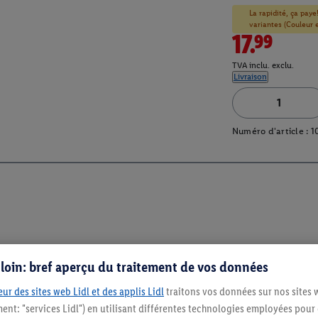
La rapidité, ça paye
variantes (Couleur et
17.99
TVA inclu. exclu.
Livraison
Numéro d'article :
1
s loin: bref aperçu du traitement de vos données
ur des sites web Lidl et des applis Lidl
traitons vos données sur nos sites 
ment: "services Lidl") en utilisant différentes technologies employées pour
Restez au cour