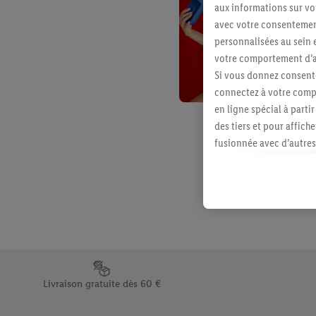
aux informations sur vot
avec votre consentement
personnalisées au sein e
votre comportement d’ac
Si vous donnez consente
connectez à votre compt
en ligne spécial à parti
des tiers et pour affich
fusionnée avec d’autres 
Sous réserve de votre ac
vous avez montré de l’i
l’achat) peuvent égaleme
plusieurs services de Li
identifiants/identifiant
Sous « Personnaliser », 
traitement des données
Élément du pied de page avec les différents arguments de vent
En cliquant sur « Refuse
Livraison gratuite dès 60 €
« Accepter », vous auto
informations sur la du