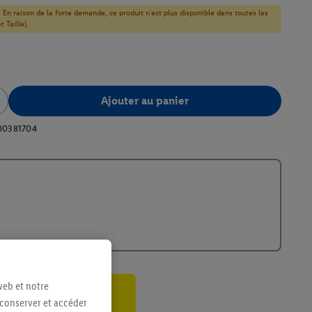
! En raison de la forte demande, ce produit n'est plus disponible dans toutes les
 Taille).
Ajouter au panier
00381704
web et notre
 conserver et accéder
ant