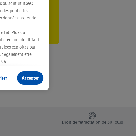
s ou sont utilisées
er
 des publicités
es données issues de
e Lidl Plus ou
t créer un identifiant
ervices exploités par
eut également être
S.A.
s produits pour lesquels
s sans procéder à
iser
Accepter
plusieurs terminaux ou
e cas échéant, d’autres
 informations sur le
saires. En cliquant sur
Droit de rétractation de 30 jours
rouverez de plus amples
ement à tout moment