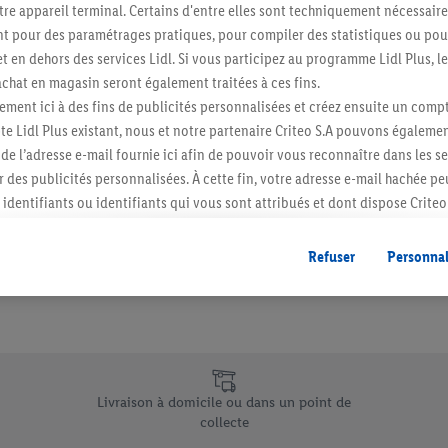
re appareil terminal. Certains d'entre elles sont techniquement nécessaire
Abonnez-vous à la newslett
 pour des paramétrages pratiques, pour compiler des statistiques ou pour
t en dehors des services Lidl. Si vous participez au programme Lidl Plus, l
hat en magasin seront également traitées à ces fins.
S'abonner
ment ici à des fins de publicités personnalisées et créez ensuite un compt
e Lidl Plus existant, nous et notre partenaire Criteo S.A pouvons égalemen
r de l’adresse e-mail fournie ici afin de pouvoir vous reconnaître dans les s
er des publicités personnalisées. À cette fin, votre adresse e-mail hachée p
identifiants ou identifiants qui vous sont attribués et dont dispose Criteo 
cord, les publicités liées au reciblage, c’est-à-dire des publicités pour de
ntérêt (par exemple en plaçant le produit dans un panier d’un webshop mai
Refuser
Personnal
nt être affichées sur plusieurs apppareils et plusieurs services de Lidl si 
dl peuvent vous être attribués en utilisant votre adresse e-mail hachée et, l
s dont dispose Criteo S.A.
vous pouvez autoriser des finalités individuelles et trouver de plus amples
.
e uniques de Lidl.be
r », vous pouvez autoriser uniquement l’utilisation des technologies néces
Livraison à domicile ou dans un point de
risez tous les traitements pour toutes les finalités susmentionnées. Vous t
collecte
rée de conservation des données et votre droit de révoquer votre consent