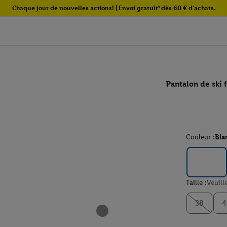
Chaque jour de nouvelles actions! | Envoi gratuit¹ dès 60 € d'achats.
Pantalon de ski
Couleur :
Bla
Taille :
Veuill
38
4