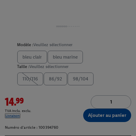
Modèle :
Veuillez sélectionner
bleu clair
bleu marine
Taille :
Veuillez sélectionner
110/116
86/92
98/104
14.99
TVA inclu. exclu.
Ajouter au panier
Livraison
Numéro d'article :
100394760