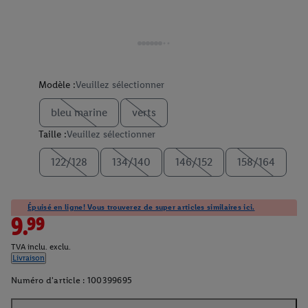
Modèle :
Veuillez sélectionner
bleu marine
verts
Taille :
Veuillez sélectionner
122/128
134/140
146/152
158/164
Épuisé en ligne! Vous trouverez de super articles similaires ici.
9.99
TVA inclu. exclu.
Livraison
Numéro d'article :
100399695