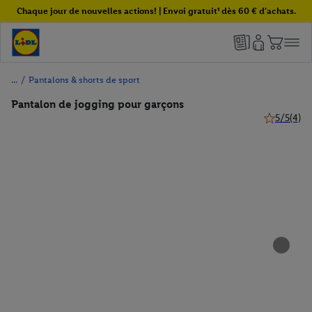
Chaque jour de nouvelles actions! | Envoi gratuit¹ dès 60 € d'achats.
/
Pantalons & shorts de sport
Pantalon de jogging pour garçons
5/5
(4)
5 de 5 étoil