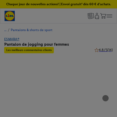
Chaque jour de nouvelles actions! | Envoi gratuit¹ dès 60 € d'achats.
/
Pantalons & shorts de sport
ESMARA®
Pantalon de jogging pour femmes
4.8/5
(14)
Les meilleurs commentaires clients
4.8 de 5 étoile