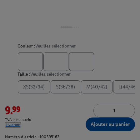
Couleur :
Veuillez sélectionner
Taille :
Veuillez sélectionner
XS(32/34)
S(36/38)
M(40/42)
L(44/46)
9.99
TVA inclu. exclu.
Ajouter au panier
Livraison
Numéro d'article :
100395162