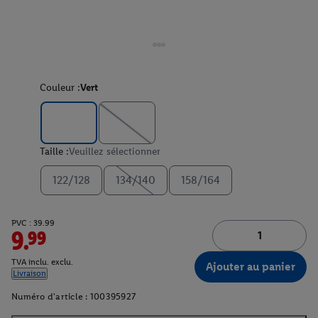
Couleur :
Vert
Taille :
Veuillez sélectionner
122/128
134/140
158/164
PVC : 39.99
9.99
TVA inclu. exclu.
Ajouter au panier
Livraison
Numéro d'article :
100395927