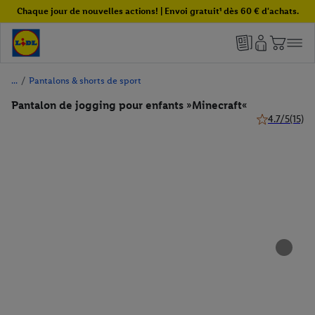
Chaque jour de nouvelles actions! | Envoi gratuit¹ dès 60 € d'achats.
/
Pantalons & shorts de sport
Pantalon de jogging pour enfants »Minecraft«
4.7/5
(15)
4.7 de 5 étoil