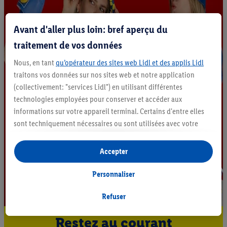
Avant d'aller plus loin: bref aperçu du
traitement de vos données
Nous, en tant
qu’opérateur des sites web Lidl et des applis Lidl
traitons vos données sur nos sites web et notre application
(collectivement: "services Lidl") en utilisant différentes
technologies employées pour conserver et accéder aux
informations sur votre appareil terminal. Certains d'entre elles
sont techniquement nécessaires ou sont utilisées avec votre
consentement pour des paramétrages pratiques, pour compiler
des statistiques ou pour des publicités personnalisées au sein
Accepter
et en dehors des services Lidl. Si vous participez au programme
Lidl Plus, les données issues de votre comportement d’achat en
Personnaliser
magasin seront également traitées à ces fins.
Si vous donnez consentement ici à des fins de publicités
Refuser
personnalisées et créez ensuite un compte Lidl Plus ou
Restez au courant
connectez à votre compte Lidl Plus existant, nous et notre