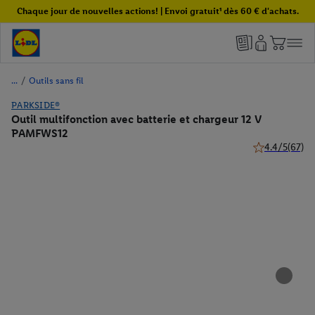
Chaque jour de nouvelles actions! | Envoi gratuit¹ dès 60 € d'achats.
/
Outils sans fil
PARKSIDE®
Outil multifonction avec batterie et chargeur 12 V
PAMFWS12
4.4/5
(67)
4.4 de 5 étoile