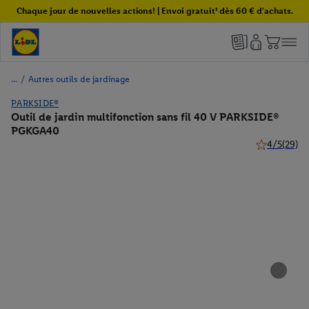
Chaque jour de nouvelles actions! | Envoi gratuit¹ dès 60 € d'achats.
/
Autres outils de jardinage
PARKSIDE®
Outil de jardin multifonction sans fil 40 V PARKSIDE®
PGKGA40
4/5
(29)
4 de 5 étoile