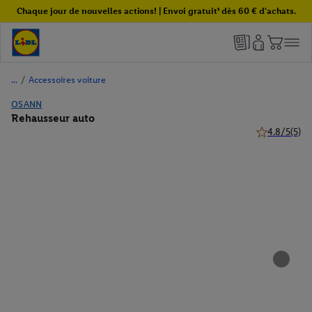
Chaque jour de nouvelles actions! | Envoi gratuit¹ dès 60 € d'achats.
/
Accessoires voiture
OSANN
Rehausseur auto
4.8/5
(5)
4.8 de 5 étoil