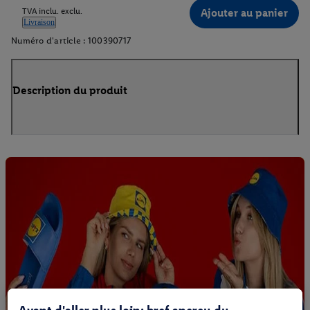
Ajouter au panier
TVA inclu. exclu.
Livraison
Numéro d'article :
100390717
Description du produit