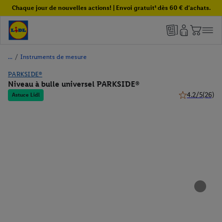
Chaque jour de nouvelles actions! | Envoi gratuit¹ dès 60 € d'achats.
/
Instruments de mesure
PARKSIDE®
Niveau à bulle universel PARKSIDE®
4.2/5
(26)
Astuce Lidl
4.2 de 5 étoile