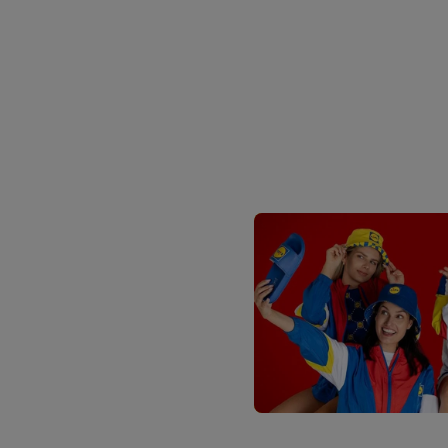
identifiants/identifiant
Sous « Personnaliser », 
traitement des données
En cliquant sur « Refuse
« Accepter », vous auto
informations sur la du
avec effet pour l’aveni