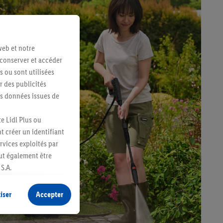
web et notre
 conserver et accéder
s ou sont utilisées
 des publicités
es données issues de
e Lidl Plus ou
t créer un identifiant
ervices exploités par
eut également être
S.A.
s produits pour lesquels
s sans procéder à
iser
Accepter
plusieurs terminaux ou
e cas échéant, d’autres