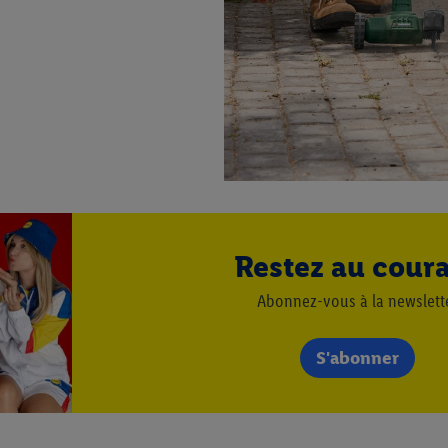
s dont dispose Criteo S.A.
vous pouvez autoriser des finalités individuelles et trouver de plus amples
.
r », vous pouvez autoriser uniquement l’utilisation des technologies néces
risez tous les traitements pour toutes les finalités susmentionnées. Vous t
rée de conservation des données et votre droit de révoquer votre consent
r dans notre
déclaration relative à la protection des données
.
Vous trouverez
Restez au cour
Abonnez-vous à la newslett
S'abonner