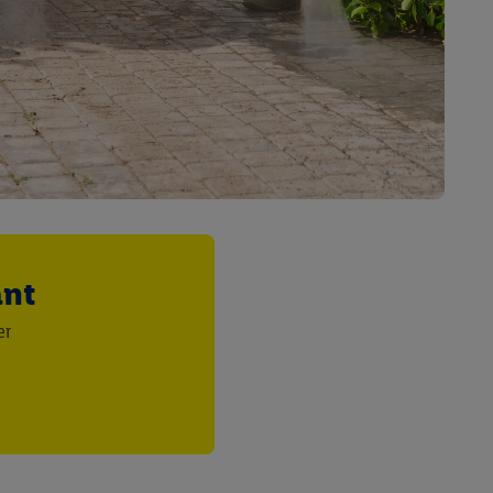
 informations sur le
saires. En cliquant sur
rouverez de plus amples
ement à tout moment
 les impressions ici.
ant
er