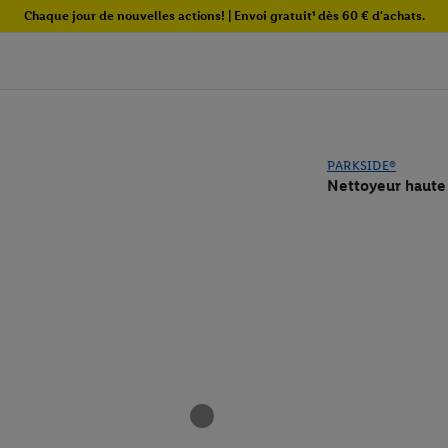
Chaque jour de nouvelles actions! | Envoi gratuit¹ dès 60 € d'achats.
PARKSIDE®
Nettoyeur haut