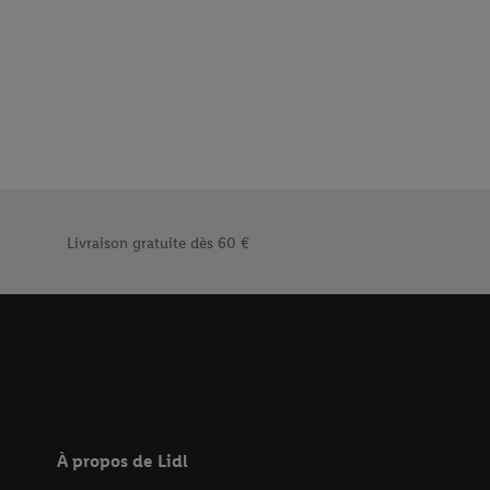
Élément du pied de page avec les différents arguments de vent
Livraison gratuite dès 60 €
À propos de Lidl