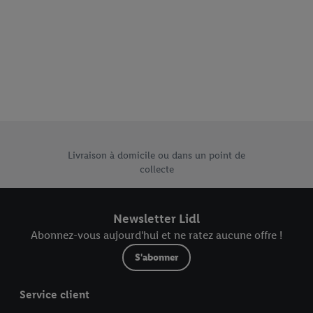
e uniques de Lidl.be
Livraison à domicile ou dans un point de
collecte
Newsletter Lidl
Abonnez-vous aujourd'hui et ne ratez aucune offre !
S'abonner
Service client