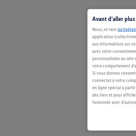
Avant d'aller plu
Nous, en tant
qu’opérate
application (collective
aux informations sur vot
avec votre consentement
personnalisées au sein e
votre comportement d’ac
Si vous donnez consente
connectez à votre compt
en ligne spécial à parti
des tiers et pour affich
fusionnée avec d’autres 
Sous réserve de votre ac
vous avez montré de l’i
l’achat) peuvent égaleme
plusieurs services de Li