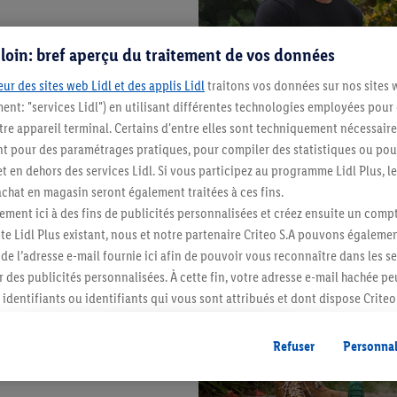
s loin: bref aperçu du traitement de vos données
ur des sites web Lidl et des applis Lidl
traitons vos données sur nos sites 
ment: "services Lidl") en utilisant différentes technologies employées pour
re appareil terminal. Certains d'entre elles sont techniquement nécessaire
 pour des paramétrages pratiques, pour compiler des statistiques ou pour
t en dehors des services Lidl. Si vous participez au programme Lidl Plus, l
hat en magasin seront également traitées à ces fins.
ment ici à des fins de publicités personnalisées et créez ensuite un compt
e Lidl Plus existant, nous et notre partenaire Criteo S.A pouvons égalemen
r de l’adresse e-mail fournie ici afin de pouvoir vous reconnaître dans les s
er des publicités personnalisées. À cette fin, votre adresse e-mail hachée p
identifiants ou identifiants qui vous sont attribués et dont dispose Criteo 
cord, les publicités liées au reciblage, c’est-à-dire des publicités pour de
ntérêt (par exemple en plaçant le produit dans un panier d’un webshop mai
Refuser
Personnal
nt être affichées sur plusieurs apppareils et plusieurs services de Lidl si 
dl peuvent vous être attribués en utilisant votre adresse e-mail hachée et, l