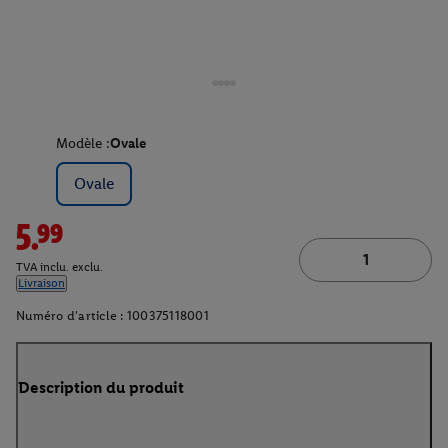
Modèle :
Ovale
Ovale
5.99
TVA inclu. exclu.
Livraison
Numéro d'article :
100375118001
Description du produit