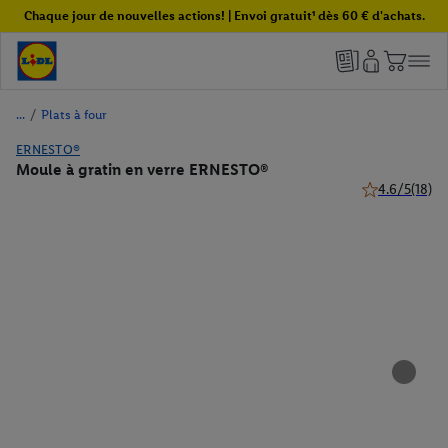
Chaque jour de nouvelles actions! | Envoi gratuit¹ dès 60 € d'achats.
/
Plats à four
ERNESTO®
Moule à gratin en verre ERNESTO®
4.6/5
(18)
4.6 de 5 étoile