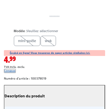
Modèle :
Veuillez sélectionner
mini-poêle
wok
Épuisé en ligne! Vous trouverez de super articles similaires ici.
4.99
TVA inclu. exclu.
Livraison
Numéro d'article :
100379019
Description du produit