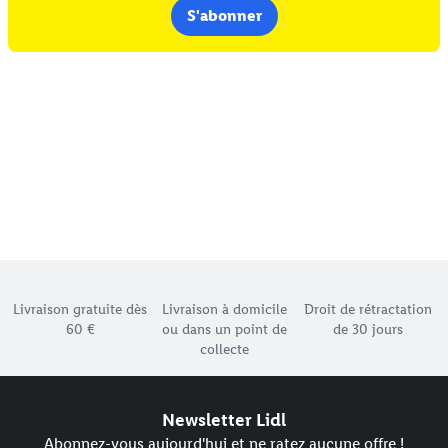
S'abonner
Élément du pied de page avec les différents arguments de
Livraison gratuite dès
Livraison à domicile
Droit de rétractation
60 €
ou dans un point de
de 30 jours
collecte
Newsletter Lidl
Abonnez-vous aujourd'hui et ne ratez aucune offre !