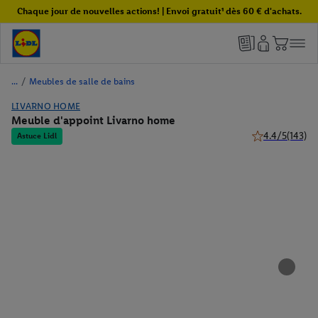
Chaque jour de nouvelles actions! | Envoi gratuit¹ dès 60 € d'achats.
/
Meubles de salle de bains
LIVARNO HOME
Meuble d'appoint Livarno home
4.4/5
(143)
Astuce Lidl
4.4 de 5 étoiles