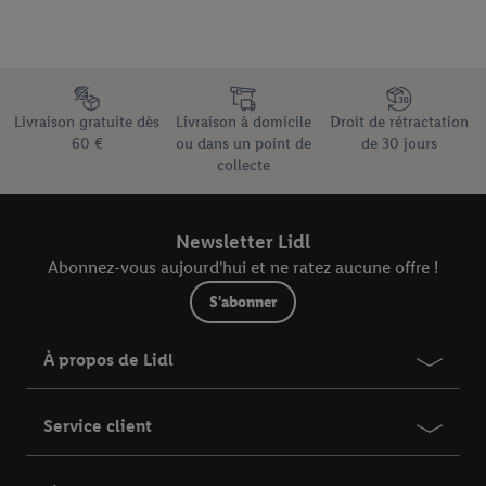
droit de révoquer votre consentement à tout moment avec effet
pour l’avenir dans notre
déclaration relative à la protection des
données
.
Vous trouverez les impressions ici.
Élément du pied de page avec les différents arguments de vente
Livraison gratuite dès
Livraison à domicile
Droit de rétractation
60 €
ou dans un point de
de 30 jours
collecte
Newsletter Lidl
Abonnez-vous aujourd'hui et ne ratez aucune offre !
S'abonner
À propos de Lidl
Service client