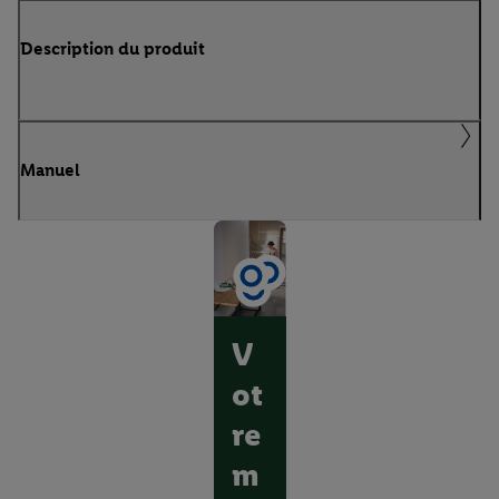
Description du produit
Manuel
V
ot
re
m