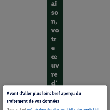
ai
so
n,
vo
tr
e
œ
uv
re
d'
ar
Avant d'aller plus loin: bref aperçu du
t
traitement de vos données
Nous, en tant
qu’opérateur des sites web Lidl et des applis Lidl
D