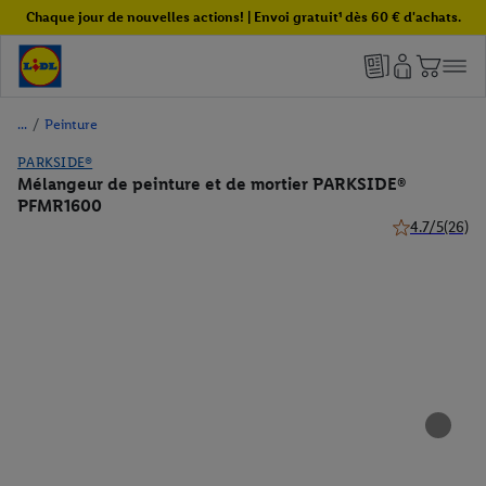
Chaque jour de nouvelles actions! | Envoi gratuit¹ dès 60 € d'achats.
/
Peinture
PARKSIDE®
Mélangeur de peinture et de mortier PARKSIDE®
PFMR1600
4.7/5
(26)
4.7 de 5 étoile