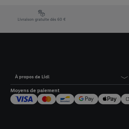
En cliquant sur « Refuse
« Accepter », vous auto
Élément du pied de page avec les différents arguments de vent
informations sur la du
Livraison gratuite dès 60 €
avec effet pour l’aveni
À propos de Lidl
Moyens de paiement