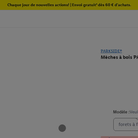
Chaque jour de nouvelles actions! | Envoi gratuit¹ dès 60 € d'achats.
PARKSIDE®
Mèches à bois 
Modèle :
Veui
forets à f