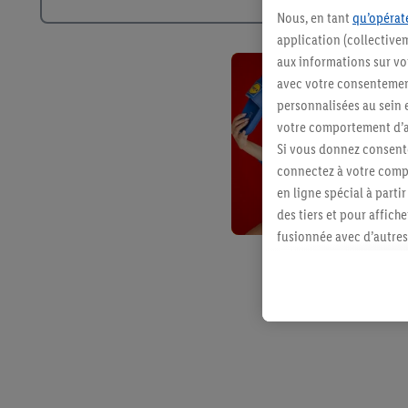
Nous, en tant
qu’opérate
application (collective
aux informations sur vot
avec votre consentement
personnalisées au sein e
votre comportement d’ac
Si vous donnez consente
connectez à votre compt
en ligne spécial à parti
des tiers et pour affich
fusionnée avec d’autres 
Sous réserve de votre ac
vous avez montré de l’i
l’achat) peuvent égaleme
plusieurs services de Li
identifiants/identifiant
Sous « Personnaliser », 
traitement des données