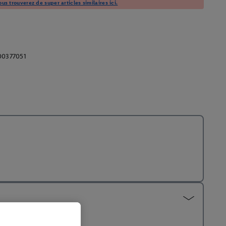
us trouverez de super articles similaires ici.
00377051