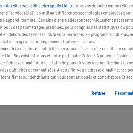
ur des sites web Lidl et des applis Lidl
traitons vos données sur nos sites 
ment: "services Lidl") en utilisant différentes technologies employées pour
re appareil terminal. Certains d'entre elles sont techniquement nécessaire
 pour des paramétrages pratiques, pour compiler des statistiques ou pour
Restez au cour
t en dehors des services Lidl. Si vous participez au programme Lidl Plus, l
hat en magasin seront également traitées à ces fins.
Abonnez-vous à la newslett
ment ici à des fins de publicités personnalisées et créez ensuite un compt
e Lidl Plus existant, nous et notre partenaire Criteo S.A pouvons égalemen
S'abonner
r de l’adresse e-mail fournie ici afin de pouvoir vous reconnaître dans les s
er des publicités personnalisées. À cette fin, votre adresse e-mail hachée p
identifiants ou identifiants qui vous sont attribués et dont dispose Criteo 
cord, les publicités liées au reciblage, c’est-à-dire des publicités pour de
ntérêt (par exemple en plaçant le produit dans un panier d’un webshop mai
Refuser
Personnal
nt être affichées sur plusieurs apppareils et plusieurs services de Lidl si 
dl peuvent vous être attribués en utilisant votre adresse e-mail hachée et, l
s dont dispose Criteo S.A.
vous pouvez autoriser des finalités individuelles et trouver de plus amples
.