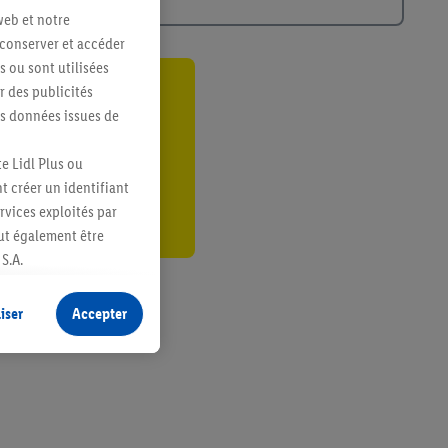
web et notre
 conserver et accéder
s ou sont utilisées
 des publicités
ant
es données issues de
er
e Lidl Plus ou
t créer un identifiant
ervices exploités par
eut également être
S.A.
s produits pour lesquels
s sans procéder à
iser
Accepter
plusieurs terminaux ou
e cas échéant, d’autres
 informations sur le