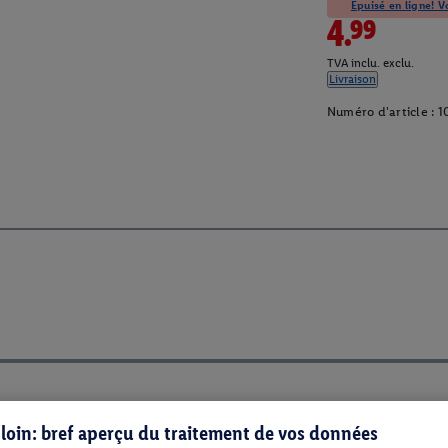
Épuisé en ligne! Vo
4.99
TVA inclu. exclu.
Livraison
Numéro d'article :
1
s loin: bref aperçu du traitement de vos données