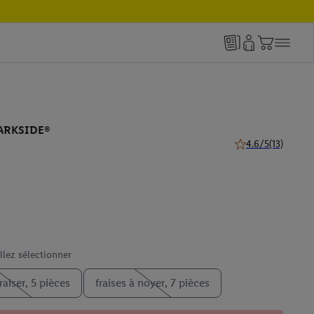
PARKSIDE®
4.6/5
(13)
4.6 de 5 étoiles (13
llez sélectionner
raiser, 5 pièces
fraises à noyer, 7 pièces