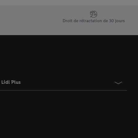
saires. En cliquant sur
rouverez de plus amples
ement à tout moment
Droit de rétractation de 30 jours
 les impressions ici.
Lidl Plus