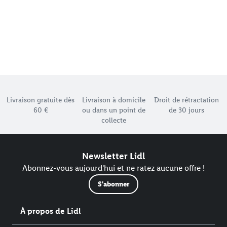
Élément du pied de page avec les différents arguments de
Livraison gratuite dès
Livraison à domicile
Droit de rétractation
60 €
ou dans un point de
de 30 jours
collecte
Newsletter Lidl
Abonnez-vous aujourd'hui et ne ratez aucune offre !
S'abonner
À propos de Lidl