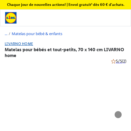
Chaque jour de nouvelles actions! | Envoi gratuit¹ dès 60 € d'achats.
/
Matelas pour bébé & enfants
LIVARNO HOME
Matelas pour bébés et tout-petits, 70 x 140 cm LIVARNO
home
5/5
(2)
5 de 5 étoil