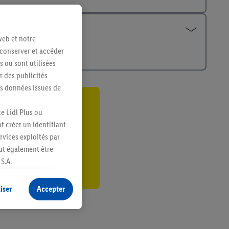
web et notre
 conserver et accéder
s ou sont utilisées
 des publicités
es données issues de
ant
e Lidl Plus ou
t créer un identifiant
er
ervices exploités par
eut également être
S.A.
s produits pour lesquels
s sans procéder à
iser
Accepter
plusieurs terminaux ou
e cas échéant, d’autres