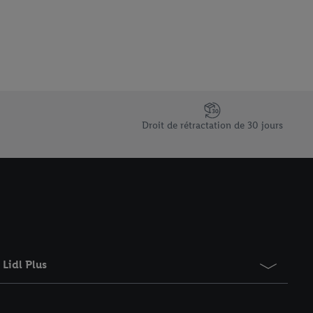
 informations sur le
saires. En cliquant sur
rouverez de plus amples
ement à tout moment
 les impressions ici.
Droit de rétractation de 30 jours
Lidl Plus