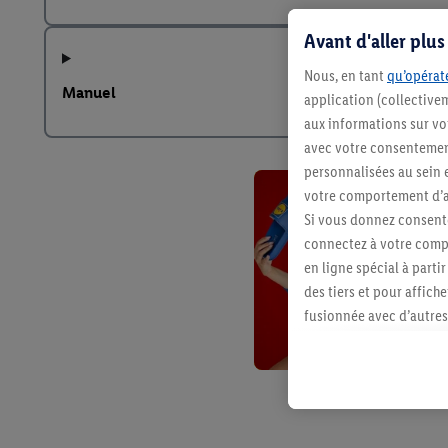
Avant d'aller plu
Nous, en tant
qu’opérate
Manuel
application (collective
aux informations sur vot
avec votre consentement
personnalisées au sein e
votre comportement d’ac
Si vous donnez consente
connectez à votre compt
en ligne spécial à parti
des tiers et pour affich
fusionnée avec d’autres 
Sous réserve de votre ac
vous avez montré de l’i
l’achat) peuvent égaleme
plusieurs services de Li
identifiants/identifiant