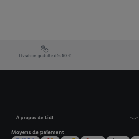
Sous « Personnaliser », 
traitement des données
En cliquant sur « Refuse
« Accepter », vous auto
informations sur la du
avec effet pour l’aveni
Élément du pied de page avec les différents arguments de vent
Livraison gratuite dès 60 €
À propos de Lidl
Moyens de paiement