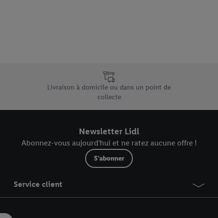
vous pouvez autoriser des finalités individuelles et trouver de plus amples
.
r », vous pouvez autoriser uniquement l’utilisation des technologies néces
risez tous les traitements pour toutes les finalités susmentionnées. Vous t
rée de conservation des données et votre droit de révoquer votre consent
r dans notre
déclaration relative à la protection des données
.
Vous trouverez
e uniques de Lidl.be
Livraison à domicile ou dans un point de
collecte
Newsletter Lidl
Abonnez-vous aujourd'hui et ne ratez aucune offre !
S'abonner
Service client