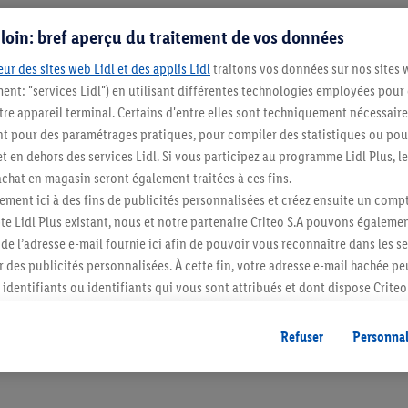
s loin: bref aperçu du traitement de vos données
ur des sites web Lidl et des applis Lidl
traitons vos données sur nos sites 
ment: "services Lidl") en utilisant différentes technologies employées pour
re appareil terminal. Certains d'entre elles sont techniquement nécessaire
 pour des paramétrages pratiques, pour compiler des statistiques ou pour
t en dehors des services Lidl. Si vous participez au programme Lidl Plus, l
hat en magasin seront également traitées à ces fins.
Restez au cour
ment ici à des fins de publicités personnalisées et créez ensuite un compt
e Lidl Plus existant, nous et notre partenaire Criteo S.A pouvons égalemen
Abonnez-vous à la newslett
r de l’adresse e-mail fournie ici afin de pouvoir vous reconnaître dans les s
er des publicités personnalisées. À cette fin, votre adresse e-mail hachée p
S'abonner
identifiants ou identifiants qui vous sont attribués et dont dispose Criteo 
cord, les publicités liées au reciblage, c’est-à-dire des publicités pour de
ntérêt (par exemple en plaçant le produit dans un panier d’un webshop mai
Refuser
Personnal
nt être affichées sur plusieurs apppareils et plusieurs services de Lidl si 
dl peuvent vous être attribués en utilisant votre adresse e-mail hachée et, l
s dont dispose Criteo S.A.