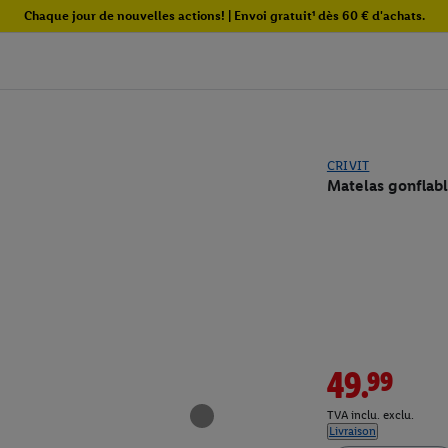
Chaque jour de nouvelles actions! | Envoi gratuit¹ dès 60 € d'achats.
CRIVIT
Matelas gonflab
49.99
TVA inclu. exclu.
Livraison