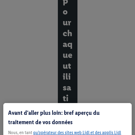
p
o
ur
ch
aq
ue
ut
ili
sa
ti
o
Avant d'aller plus loin: bref aperçu du
n
traitement de vos données
D
Nous, en tant
qu’opérateur des sites web Lidl et des applis Lidl