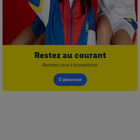
attribués et dont dispose Criteo S.A.
Sous réserve de votre accord, les publicités liées au reciblage,
c’est-à-dire des publicités pour des produits pour lesquels vous
avez montré de l’intérêt (par exemple en plaçant le produit dans
un panier d’un webshop mais sans procéder à l’achat) peuvent
également être affichées sur plusieurs apppareils et plusieurs
services de Lidl si plusieurs terminaux ou plusieurs services de
Restez au courant
Lidl peuvent vous être attribués en utilisant votre adresse e-
Abonnez-vous à la newsletter
mail hachée et, le cas échéant, d’autres identifiants/identifiants
dont dispose Criteo S.A.
S'abonner
Sous « Personnaliser », vous pouvez autoriser des finalités
individuelles et trouver de plus amples informations sur le
traitement des données.
En cliquant sur « Refuser », vous pouvez autoriser uniquement
l’utilisation des technologies nécessaires. En cliquant sur «
Accepter », vous autorisez tous les traitements pour toutes les
finalités susmentionnées. Vous trouverez de plus amples
informations sur la durée de conservation des données et votre