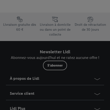
droit de révoquer votre consentement à tout moment avec effet
pour l’avenir dans notre
déclaration relative à la protection des
données
.
Vous trouverez les impressions ici.
Élément du pied de page avec les différents arguments de vente
Livraison gratuite dès
Livraison à domicile
Droit de rétractation
60 €
ou dans un point de
de 30 jours
collecte
Newsletter Lidl
Abonnez-vous aujourd'hui et ne ratez aucune offre !
S'abonner
À propos de Lidl
Service client
Lidl Plus