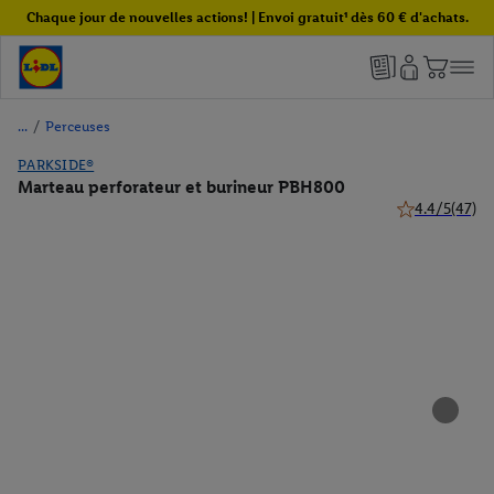
Chaque jour de nouvelles actions! | Envoi gratuit¹ dès 60 € d'achats.
/
Perceuses
PARKSIDE®
Marteau perforateur et burineur PBH800
4.4/5
(47)
4.4 de 5 étoile