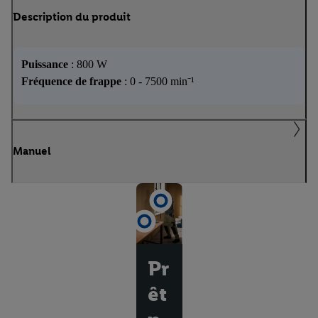
Description du produit
Puissance
: 800 W
Fréquence de frappe
: 0 - 7500 min⁻¹
Manuel
Pr
êt