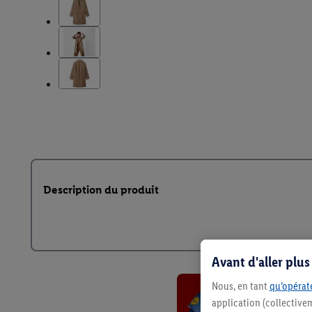
Description du produit
Avant d'aller plu
Nous, en tant
qu’opérate
application (collective