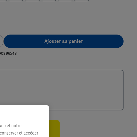
Ajouter au panier
00396543
web et notre
 conserver et accéder
ant