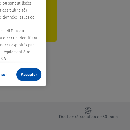
s ou sont utilisées
er
 des publicités
es données issues de
e Lidl Plus ou
t créer un identifiant
ervices exploités par
eut également être
S.A.
s produits pour lesquels
s sans procéder à
iser
Accepter
plusieurs terminaux ou
e cas échéant, d’autres
 informations sur le
saires. En cliquant sur
Droit de rétractation de 30 jours
rouverez de plus amples
ement à tout moment