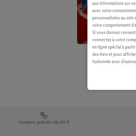
aux informations sur vot
avec votre consentement
personnalisées au sein e
votre comportement d’ac
Si vous donnez consente
connectez à votre compt
en ligne spécial à parti
des tiers et pour affich
fusionnée avec d’autres 
Sous réserve de votre ac
vous avez montré de l’i
l’achat) peuvent égaleme
plusieurs services de Li
identifiants/identifiant
Sous « Personnaliser », 
traitement des données
Élément du pied de page avec les différents arguments de vent
En cliquant sur « Refuse
Livraison gratuite dès 60 €
« Accepter », vous auto
informations sur la du