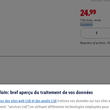
24.99
TVA inclu. exclu.
Livraison
Numéro d'article :
1
s loin: bref aperçu du traitement de vos données
ur des sites web Lidl et des applis Lidl
traitons vos données sur nos sites 
ment: "services Lidl") en utilisant différentes technologies employées pour
Restez au cour