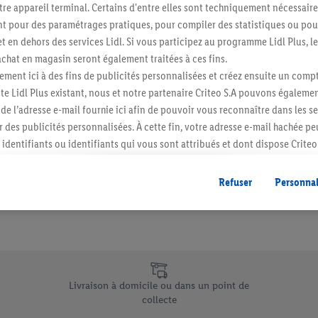
re appareil terminal. Certains d'entre elles sont techniquement nécessaire
Abonnez-vous à la newslett
 pour des paramétrages pratiques, pour compiler des statistiques ou pour
t en dehors des services Lidl. Si vous participez au programme Lidl Plus, l
hat en magasin seront également traitées à ces fins.
S'abonner
ment ici à des fins de publicités personnalisées et créez ensuite un compt
e Lidl Plus existant, nous et notre partenaire Criteo S.A pouvons égalemen
r de l’adresse e-mail fournie ici afin de pouvoir vous reconnaître dans les s
er des publicités personnalisées. À cette fin, votre adresse e-mail hachée p
identifiants ou identifiants qui vous sont attribués et dont dispose Criteo 
cord, les publicités liées au reciblage, c’est-à-dire des publicités pour de
ntérêt (par exemple en plaçant le produit dans un panier d’un webshop mai
Refuser
Personnal
nt être affichées sur plusieurs apppareils et plusieurs services de Lidl si 
dl peuvent vous être attribués en utilisant votre adresse e-mail hachée et, l
s dont dispose Criteo S.A.
vous pouvez autoriser des finalités individuelles et trouver de plus amples
.
e uniques de Lidl.be
r », vous pouvez autoriser uniquement l’utilisation des technologies néces
Livraison à domicile ou dans un point de
risez tous les traitements pour toutes les finalités susmentionnées. Vous t
collecte
rée de conservation des données et votre droit de révoquer votre consent