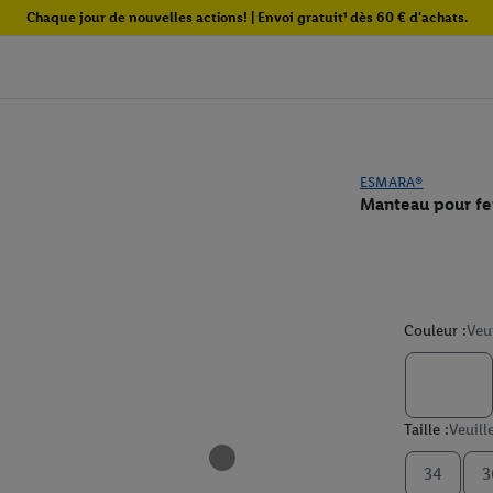
Chaque jour de nouvelles actions! | Envoi gratuit¹ dès 60 € d'achats.
ESMARA®
Manteau pour f
Couleur :
Veu
Taille :
Veuill
34
3