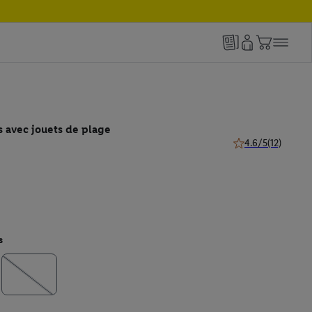
es avec jouets de plage
4.6/5
(12)
4.6 de 5 étoiles (12
s