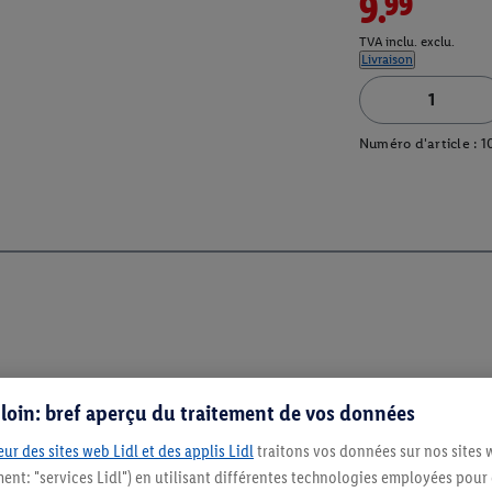
9.99
TVA inclu. exclu.
Livraison
Numéro d'article :
1
s loin: bref aperçu du traitement de vos données
ur des sites web Lidl et des applis Lidl
traitons vos données sur nos sites 
ment: "services Lidl") en utilisant différentes technologies employées pour
Restez au cour