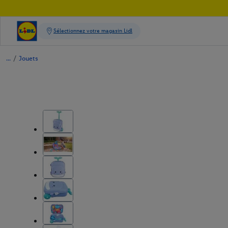
/
Jouets