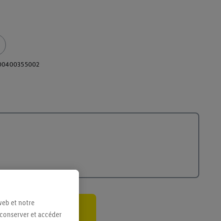
00400355002
web et notre
 conserver et accéder
ant