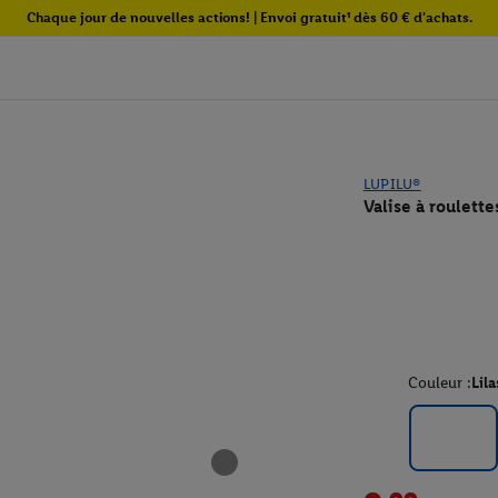
Chaque jour de nouvelles actions! | Envoi gratuit¹ dès 60 € d'achats.
LUPILU®
Valise à roulett
Couleur :
Lila