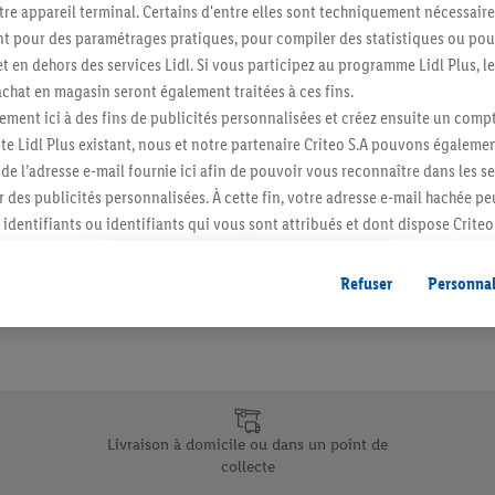
re appareil terminal. Certains d'entre elles sont techniquement nécessaire
Abonnez-vous à la newslett
 pour des paramétrages pratiques, pour compiler des statistiques ou pour
t en dehors des services Lidl. Si vous participez au programme Lidl Plus, l
hat en magasin seront également traitées à ces fins.
S'abonner
ment ici à des fins de publicités personnalisées et créez ensuite un compt
e Lidl Plus existant, nous et notre partenaire Criteo S.A pouvons égalemen
r de l’adresse e-mail fournie ici afin de pouvoir vous reconnaître dans les s
er des publicités personnalisées. À cette fin, votre adresse e-mail hachée p
identifiants ou identifiants qui vous sont attribués et dont dispose Criteo 
cord, les publicités liées au reciblage, c’est-à-dire des publicités pour de
ntérêt (par exemple en plaçant le produit dans un panier d’un webshop mai
Refuser
Personnal
nt être affichées sur plusieurs apppareils et plusieurs services de Lidl si 
dl peuvent vous être attribués en utilisant votre adresse e-mail hachée et, l
s dont dispose Criteo S.A.
vous pouvez autoriser des finalités individuelles et trouver de plus amples
.
e uniques de Lidl.be
r », vous pouvez autoriser uniquement l’utilisation des technologies néces
Livraison à domicile ou dans un point de
risez tous les traitements pour toutes les finalités susmentionnées. Vous t
collecte
rée de conservation des données et votre droit de révoquer votre consent