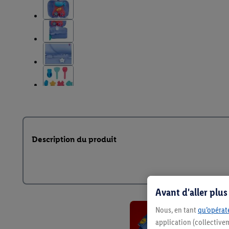
Description du produit
Avant d'aller plu
Nous, en tant
qu’opérate
application (collective