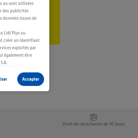
s ou sont utilisées
er
 des publicités
es données issues de
e Lidl Plus ou
t créer un identifiant
ervices exploités par
eut également être
S.A.
s produits pour lesquels
s sans procéder à
iser
Accepter
plusieurs terminaux ou
e cas échéant, d’autres
 informations sur le
saires. En cliquant sur
Droit de rétractation de 30 jours
rouverez de plus amples
ement à tout moment