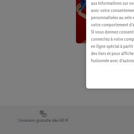
aux informations sur vot
avec votre consentement
personnalisées au sein e
votre comportement d’ac
Si vous donnez consente
connectez à votre compt
en ligne spécial à parti
des tiers et pour affich
fusionnée avec d’autres 
Sous réserve de votre ac
vous avez montré de l’i
l’achat) peuvent égaleme
plusieurs services de Li
identifiants/identifiant
Sous « Personnaliser », 
traitement des données
Élément du pied de page avec les différents arguments de vent
En cliquant sur « Refuse
Livraison gratuite dès 60 €
« Accepter », vous auto
informations sur la du