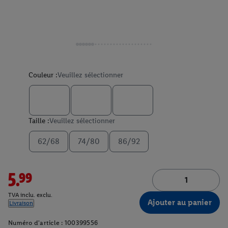
Couleur :
Veuillez sélectionner
Taille :
Veuillez sélectionner
62/68
74/80
86/92
5.99
TVA inclu. exclu.
Ajouter au panier
Livraison
Numéro d'article :
100399556